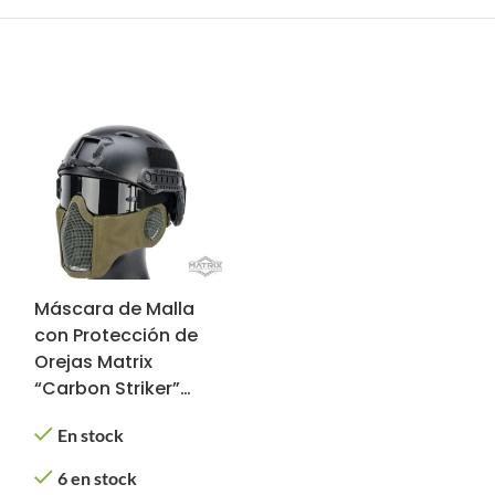
Máscara de Malla
con Protección de
Orejas Matrix
“Carbon Striker”
(Color: Verde
En stock
Olivo)
6 en stock