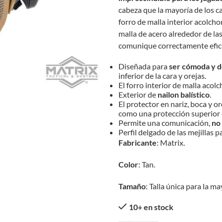
cabeza que la mayoría de los ca
forro de malla interior acolcho
malla de acero alrededor de las
comunique correctamente efic
Diseñada para
ser cómoda y de
inferior de la cara y orejas.
El forro interior de malla aco
Exterior de
nailon balístico
.
El protector en nariz, boca y o
como una protección superior c
Permite una comunicación,
no
Perfil delgado de las mejillas 
Fabricante
: Matrix.
Color
: Tan.
Tamaño
: Talla única para la m
10+ en stock