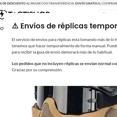
% DE DESCUENTO
AL PAGAR CON TRANSFERENCIA.
ENVÍO GRATIS
AL COMPRAR 
⚠️ Envíos de réplicas tem
RECIÉN LLEGAD
OVRITSCH
RÉPLICAS
PARTES Y ACCESORIOS
EQUIPO
PRODUCT
El servicio de envíos para réplicas está tomando más de lo
tenemos que hacer temporalmente de forma manual. Puede
para recibir la guía de envío demorará más de lo habitual.
Los pedidos que no incluyen réplicas se envían normal c
Gracias por su comprensión.