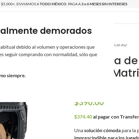
$5,000+. ENVIAMOS A
TODO MÉXICO
. PAGA A
3 o 6 MESES SIN INTERESES
poralmente demorados
O
ÉPICAS
OS NUEVOS
PROMOCIONES
Inicio
/
Equipo
/
Máscaras
/
 habitual debido al volumen y operaciones que
s seguir comprando con normalidad, sólo que
Máscara de 
Orejas Matri
omo siempre.
Tan)
$
390.00
$
374.40
al pagar con Transfe
Una
solución cómoda
para la 
imprescindible para los jugad