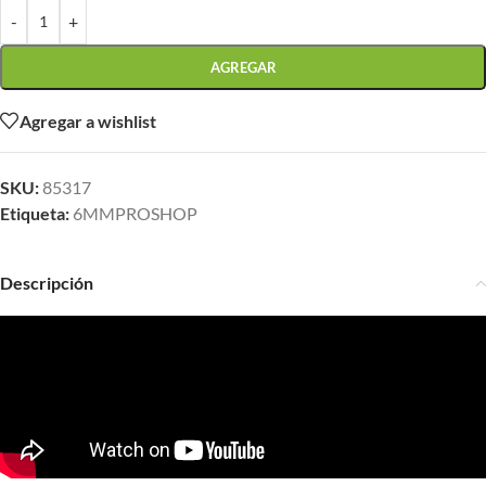
-
+
AGREGAR
Agregar a wishlist
SKU:
85317
Etiqueta:
6MMPROSHOP
Descripción