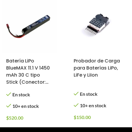
Batería LiPo
Probador de Carga
BlueMAX 11.1 V 1450
para Baterías LiPo,
mAh 30 C tipo
LiFe y LiIon
Stick (Conector:
Deans)
En stock
En stock
10+ en stock
10+ en stock
$
150.00
$
520.00