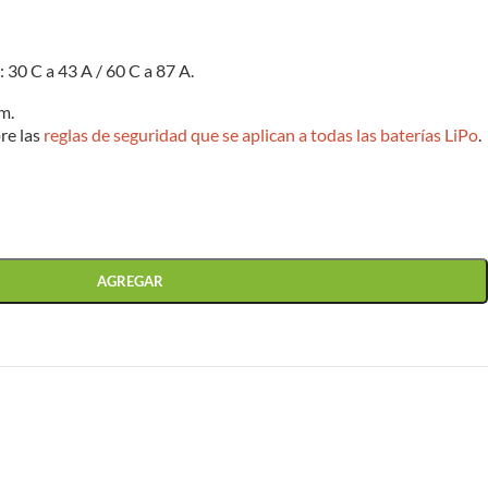
: 30 C a 43 A / 60 C a 87 A.
m.
re las
reglas de seguridad que se aplican a todas las baterías LiPo
.
AGREGAR