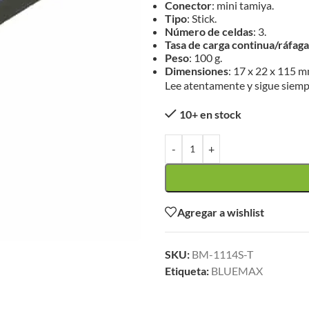
Conector
: mini tamiya.
Tipo
: Stick.
Número de celdas
: 3.
Tasa de carga continua/ráfaga
Peso
: 100 g.
Dimensiones
: 17 x 22 x 115 m
Lee atentamente y sigue siemp
10+ en stock
-
+
Agregar a wishlist
SKU:
BM-1114S-T
Etiqueta:
BLUEMAX