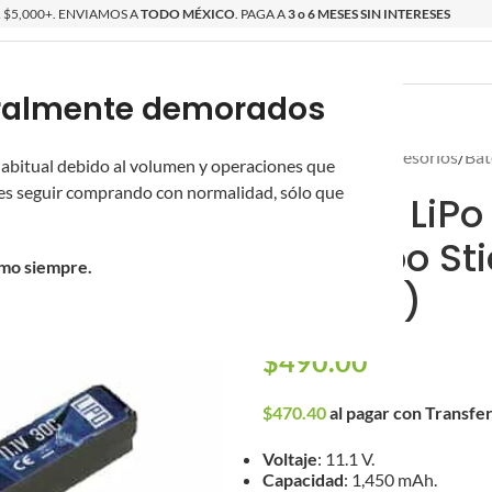
$5,000+. ENVIAMOS A
TODO MÉXICO
. PAGA A
3 o 6 MESES SIN INTERESES
poralmente demorados
O
ÉPICAS
OS NUEVOS
PROMOCIONES
Inicio
/
Partes y Accesorios
/
Bat
 habitual debido al volumen y operaciones que
s seguir comprando con normalidad, sólo que
Batería LiPo
30 C tipo St
omo siempre.
Tamiya)
$
490.00
$
470.40
al pagar con Transfe
Voltaje
: 11.1 V.
Capacidad
: 1,450 mAh.