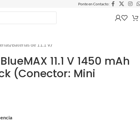
Ponte en Contacto:
erías
/
Baterías de 11.1 V
/
 BlueMAX 11.1 V 1450 mAh
ick (Conector: Mini
rencia