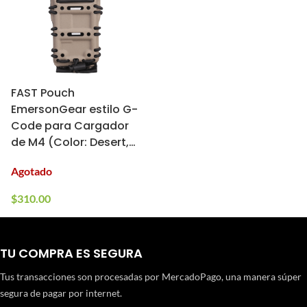
FAST Pouch
EmersonGear estilo G-
Code para Cargador
de M4 (Color: Desert,
Montaje: Molle/Clip de
Agotado
Cinturón)
$
310.00
TU COMPRA ES SEGURA
Tus transacciones son procesadas por MercadoPago, una manera súper
segura de pagar por internet.