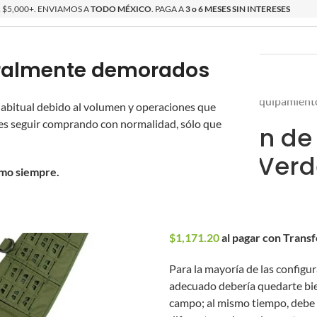
$5,000+. ENVIAMOS A
TODO MÉXICO
. PAGA A
3 o 6 MESES SIN INTERESES
poralmente demorados
O
ÉPICAS
OS NUEVOS
PROMOCIONES
Inicio
/
Novritsch
/
Equipamient
 habitual debido al volumen y operaciones que
s seguir comprando con normalidad, sólo que
Cinturón de
(Color: Ver
omo siempre.
$
1,220.00
$
1,171.20
al pagar con Trans
Para la mayoría de las configur
adecuado debería quedarte bien
campo; al mismo tiempo, debe 