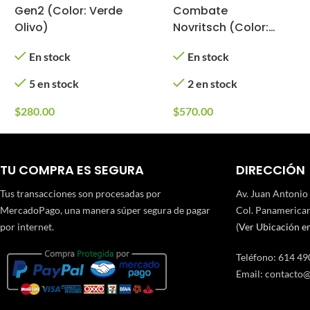
Gen2 (Color: Verde
Combate
Olivo)
Novritsch (Color:
Verde Olivo)
En stock
En stock
5 en stock
2 en stock
$
280.00
$
570.00
TU COMPRA ES SEGURA
DIRECCIÓN
Tus transacciones son procesadas por
Av. Juan Antonio
MercadoPago, una manera súper segura de pagar
Col. Panamerican
por internet.
(
Ver Ubicación e
Teléfono
:
614 49
Email:
contacto@