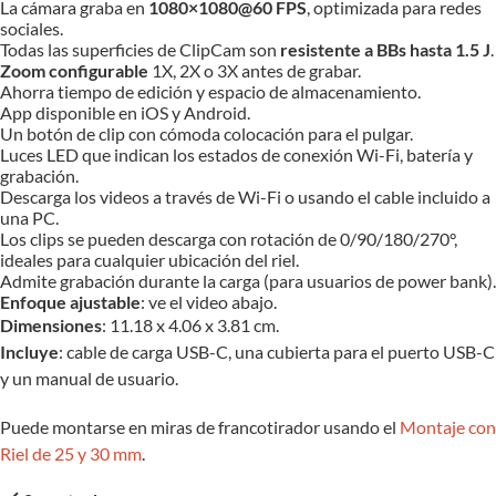
La cámara graba en
1080×1080@60 FPS
, optimizada para redes
sociales.
Todas las superficies de ClipCam son
resistente a BBs hasta 1.5 J
.
Zoom configurable
1X, 2X o 3X antes de grabar.
Ahorra tiempo de edición y espacio de almacenamiento.
App disponible en iOS y Android.
Un botón de clip con cómoda colocación para el pulgar.
Luces LED que indican los estados de conexión Wi-Fi, batería y
grabación.
Descarga los videos a través de Wi-Fi o usando el cable incluido a
una PC.
Los clips se pueden descarga con rotación de 0/90/180/270°,
ideales para cualquier ubicación del riel.
Admite grabación durante la carga (para usuarios de power bank).
Enfoque ajustable
: ve el video abajo.
Dimensiones
: 11.18 x 4.06 x 3.81 cm.
Incluye
: cable de carga USB-C, una cubierta para el puerto USB-C
y un manual de usuario.
Puede montarse en miras de francotirador usando el
Montaje con
Riel de 25 y 30 mm
.