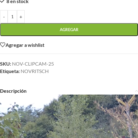
8 en stock
-
+
AGREGAR
Agregar a wishlist
SKU:
NOV-CLIPCAM-25
Etiqueta:
NOVRITSCH
Descripción
Reproductor
de
vídeo