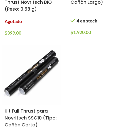
Thrust Novritsch BIO
Cañón Largo)
(Peso: 0.58 g)
4 en stock
Agotado
$
1,920.00
$
399.00
Kit Full Thrust para
Novritsch SSG10 (Tipo:
Cañón Corto)