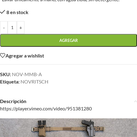
8 en stock
-
+
AGREGAR
Agregar a wishlist
SKU:
NOV-MMB-A
Etiqueta:
NOVRITSCH
Descripción
https://player.vimeo.com/video/951381280