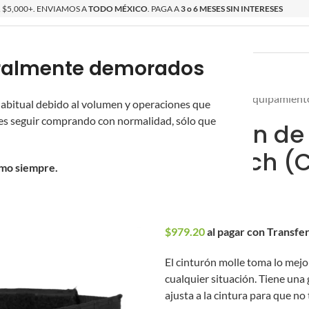
$5,000+. ENVIAMOS A
TODO MÉXICO
. PAGA A
3 o 6 MESES SIN INTERESES
poralmente demorados
O
ÉPICAS
OS NUEVOS
PROMOCIONES
Inicio
/
Novritsch
/
Equipamient
 habitual debido al volumen y operaciones que
s seguir comprando con normalidad, sólo que
Cinturón de
Novritsch (C
omo siempre.
$
1,020.00
$
979.20
al pagar con Transfe
El cinturón molle toma lo mejo
cualquier situación. Tiene un
ajusta a la cintura para que no