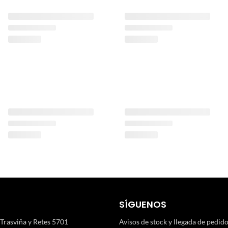
SÍGUENOS
 Trasviña y Retes 5701
Avisos de stock y llegada de pedid