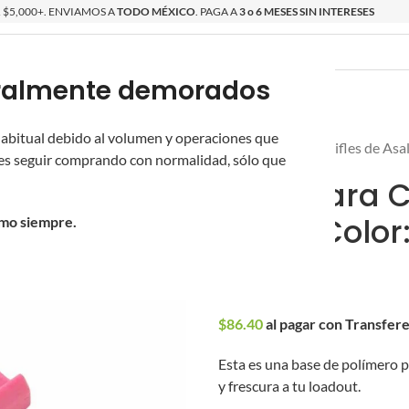
$5,000+. ENVIAMOS A
TODO MÉXICO
. PAGA A
3 o 6 MESES SIN INTERESES
poralmente demorados
O
ÉPICAS
OS NUEVOS
PROMOCIONES
 habitual debido al volumen y operaciones que
Inicio
/
Novritsch
/
Rifles de Asa
s seguir comprando con normalidad, sólo que
Base para C
SSR9 (Color
omo siempre.
$
90.00
$
86.40
al pagar con Transfer
Esta es una base de polímero p
y frescura a tu loadout.