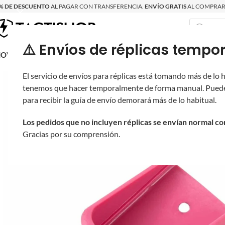
% DE DESCUENTO
AL PAGAR CON TRANSFERENCIA.
ENVÍO GRATIS
AL COMPRAR 
⚠️ Envíos de réplicas tem
RECIÉN LLEGAD
OVRITSCH
RÉPLICAS
PARTES Y ACCESORIOS
EQUIPO
PRODUCT
El servicio de envíos para réplicas está tomando más de lo
tenemos que hacer temporalmente de forma manual. Puede
para recibir la guía de envío demorará más de lo habitual.
Los pedidos que no incluyen réplicas se envían normal c
Gracias por su comprensión.