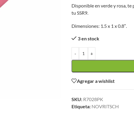
Disponible en verde y rosa, te 
tu SSR9.
Dimensiones: 1.5 x 1 x 0.8″.
3 en stock
-
+
Agregar a wishlist
SKU:
R7028PK
Etiqueta:
NOVRITSCH