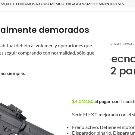
$5,000+. ENVIAMOS A
TODO MÉXICO
. PAGA A
3 o 6 MESES SIN INTERESES
poralmente demorados
O
ÉPICAS
OS NUEVOS
PROMOCIONES
Inicio
/
Réplicas
/
Réplicas Eléct
 habitual debido al volumen y operaciones que
s seguir comprando con normalidad, sólo que
SMG Specna
SA-FX02 par
omo siempre.
$
4,180.00
$
4,012.80
al pagar con Trans
Serie FLEX™ mejorada con el 
Freno activo. Detiene el motor 
Disparador binario. Dispara una 