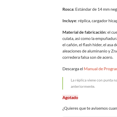
Rosca
: Estándar de 14 mm ne
Incluye
: réplica, cargador hic
Material de fabricación
: el c
culata, así como la empuñadura
el cañón, el flash hider, el as
aleaciones de aluminanio y ZnAl
corredera falsa son de acero.
Descarga el
Manual de Progra
La réplica viene con punta n
anteriormente.
Agotado
¿Quieres que te avisemos cuan