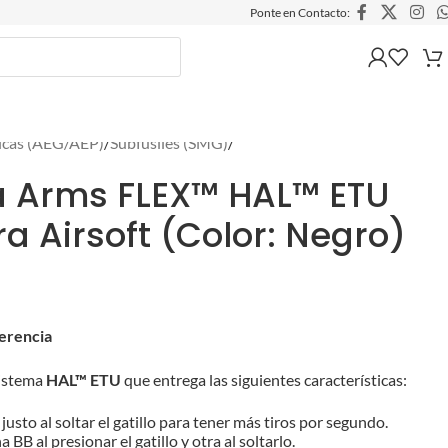
Ponte en Contacto:
ricas (AEG/AEP)
/
Subfusiles (SMG)
/
 Arms FLEX™ HAL™ ETU
a Airsoft (Color: Negro)
ferencia
sistema
HAL™ ETU
que entrega las siguientes características:
justo al soltar el gatillo para tener más tiros por segundo.
BB al presionar el gatillo y otra al soltarlo.