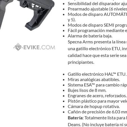
Sensibilidad del disparador aju
Prearmado ajustable (6 niveles
Modos de disparo AUTOMÁTICO
y 5).
Modos de disparo SEMI program
Fácil programación mediante el
Alarma de batería baja.
Specna Arms presenta la línea 
una gatillo electrónico ETU, in
calidad hace que esta serie sea
principiantes.
Gatillo electrónico HAL™ ETU.
Miras analógicas abatibles.
Sistema ESA™ para cambio rápi
Bujes lisos de 8 mm.
Engranes de acero, reforzados.
Pistón plástico para mayor vel
Cámara de hopup rotativa.
Cañón de precisión de 6.03 m
Batería
: Totalmente lista para
Deans. (No incluye batería ni s