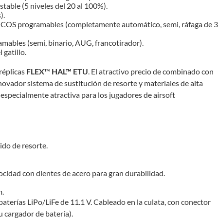
stable (5 niveles del 20 al 100%).
).
S programables (completamente automático, semi, ráfaga de 3
ables (semi, binario, AUG, francotirador).
 gatillo.
réplicas
FLEX
™
HAL™ ETU
. El atractivo precio de combinado con
novador sistema de sustitución de resorte y materiales de alta
 especialmente atractiva para los jugadores de airsoft
do de resorte.
ocidad con dientes de acero para gran durabilidad.
m.
 baterías LiPo/LiFe de 11.1 V. Cableado en la culata, con conector
u cargador de batería).