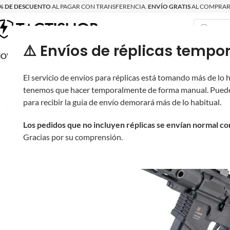
% DE DESCUENTO
AL PAGAR CON TRANSFERENCIA.
ENVÍO GRATIS
AL COMPRAR 
⚠️ Envíos de réplicas tem
RECIÉN LLEGAD
OVRITSCH
RÉPLICAS
PARTES Y ACCESORIOS
EQUIPO
PRODUCT
El servicio de envíos para réplicas está tomando más de lo
tenemos que hacer temporalmente de forma manual. Puede
para recibir la guía de envío demorará más de lo habitual.
Los pedidos que no incluyen réplicas se envían normal c
Gracias por su comprensión.