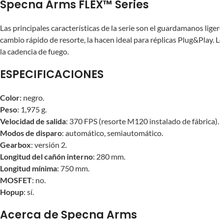
Specna Arms FLEX™ Series
Las principales características de la serie son el guardamanos li
cambio rápido de resorte, la hacen ideal para réplicas Plug&Play.
la cadencia de fuego.
ESPECIFICACIONES
Color
: negro.
Peso
: 1,975 g.
Velocidad de salida
: 370 FPS (resorte M120 instalado de fábrica).
Modos de disparo
: automático, semiautomático.
Gearbox
: versión 2.
Longitud del cañón interno
: 280 mm.
Longitud mínima
: 750 mm.
MOSFET
: no.
Hopup
: sí.
Acerca de Specna Arms