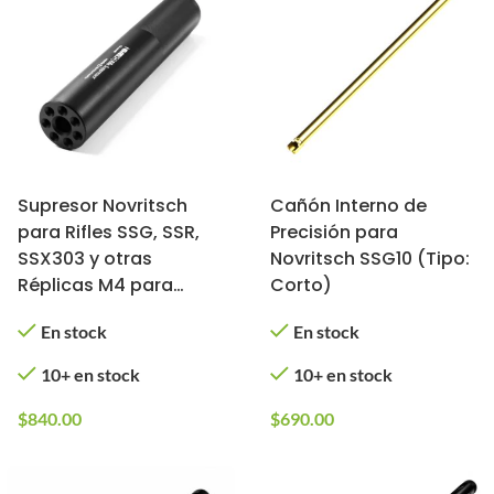
Supresor Novritsch
Cañón Interno de
para Rifles SSG, SSR,
Precisión para
SSX303 y otras
Novritsch SSG10 (Tipo:
Réplicas M4 para
Corto)
Airsoft
En stock
En stock
10+ en stock
10+ en stock
$
840.00
$
690.00