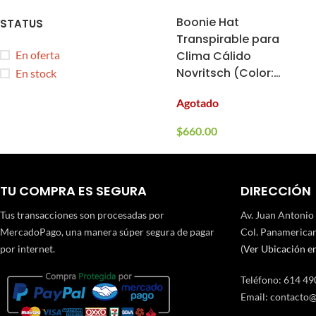
Boonie Hat
STATUS
Transpirable para
En oferta
Clima Cálido
Novritsch (Color:
En stock
Multicam, Talla:
Agotado
L/XL)
$
660.00
TU COMPRA ES SEGURA
DIRECCIÓN
Tus transacciones son procesadas por
Av. Juan Antonio
MercadoPago, una manera súper segura de pagar
Col. Panamerican
por internet.
(
Ver Ubicación e
Teléfono
:
614 49
Email:
contacto@