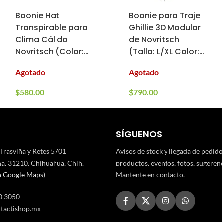
Boonie Hat
Boonie para Traje
Transpirable para
Ghillie 3D Modular
Clima Cálido
de Novritsch
Novritsch (Color:
(Talla: L/XL Color:
Everglade, Talla:
Everglade)
Agotado
Agotado
L/XL)
$
580.00
$
790.00
SÍGUENOS
 Trasviña y Retes 5701
Avisos de stock y llegada de pedid
a, 31210. Chihuahua, Chih.
productos, eventos, fotos, sugerenci
n Google Maps
)
Mantente en contacto.
0 3050
tactishop.mx