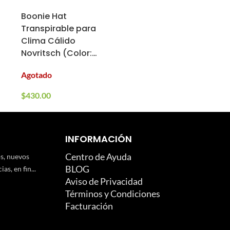
Boonie Hat
Transpirable para
Clima Cálido
Novritsch (Color:
Multicam, Talla:
Agotado
S/M)
$
430.00
INFORMACIÓN
Centro de Ayuda
os, nuevos
BLOG
as, en fin...
Aviso de Privacidad
Términos y Condiciones
Facturación