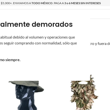
$5,000+. ENVIAMOS A
TODO MÉXICO
. PAGA A
3 o 6 MESES SIN INTERESES
poralmente demorados
O
ÉPICAS
EVIKE
OS NUEVOS
PROMOCIONES
COTIZADOR
 habitual debido al volumen y operaciones que
s seguir comprando con normalidad, sólo que
a línea de gorros y gorras de Novritsch para vestir dentro y fuera 
/
omo siempre.