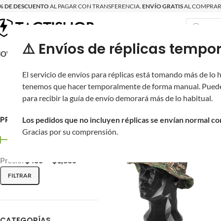
% DE DESCUENTO
AL PAGAR CON TRANSFERENCIA.
ENVÍO GRATIS
AL COMPRAR 
⚠️ Envíos de réplicas tem
RECIÉN LLEGAD
OVRITSCH
RÉPLICAS
PARTES Y ACCESORIOS
EQUIPO
PRODUCT
El servicio de envíos para réplicas está tomando más de lo
tenemos que hacer temporalmente de forma manual. Puede
Gorros y gorras Novritsch.
L
para recibir la guía de envío demorará más de lo habitual.
Inicio
/
Novritsch
/
Equipamiento
PRECIO
Los pedidos que no incluyen réplicas se envían normal c
Gracias por su comprensión.
Precio:
$430
—
$1,330
FILTRAR
CATEGORÍAS