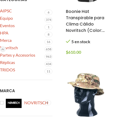
AIPSC
Boonie Hat
6
Transpirable para
Equipo
374
Clima Cálido
Eventos
1
Novritsch (Color:
HPA
8
Kreuzotter, Talla:
Merca
5 en stock
16
S/M)
Novritsch
658
$
610.00
Partes y Accesorios
963
Réplicas
434
TRIDOS
11
MARCA
NOVRITSCH
9