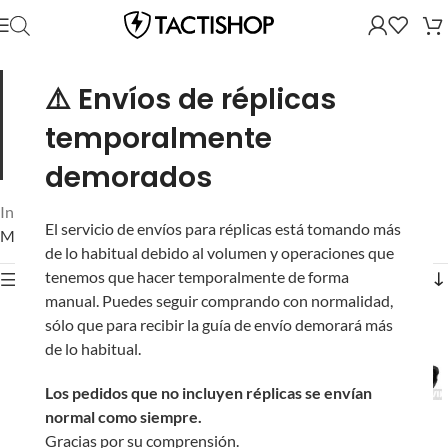
Linternas, lásers y unidades PEQ para dominar la
⚠️ Envíos de réplicas
oscuridad.
Iluminación táctica para tu réplica: linternas de
cientos de lúmenes con interruptor remoto, lásers visibles e
temporalmente
IR, y unidades PEQ que combinan todo. En CQB y juegos
nocturnos no son opcionales.
demorados
Inicio
/
Partes y Accesorios
/
Partes Externas
/
El servicio de envíos para réplicas está tomando más
Mostrando los 11 resultados
de lo habitual debido al volumen y operaciones que
tenemos que hacer temporalmente de forma
Mostrar filtros
manual. Puedes seguir comprando con normalidad,
sólo que para recibir la guía de envío demorará más
de lo habitual.
Los pedidos que no incluyen réplicas se envían
normal como siempre.
Linterna Táctica CREE
Gracias por su comprensión.
LED Scout con Switch