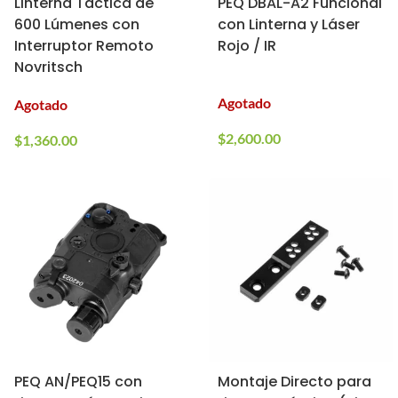
Linterna Táctica de
PEQ DBAL-A2 Funcional
600 Lúmenes con
con Linterna y Láser
Interruptor Remoto
Rojo / IR
Novritsch
Agotado
Agotado
$
2,600.00
$
1,360.00
PEQ AN/PEQ15 con
Montaje Directo para