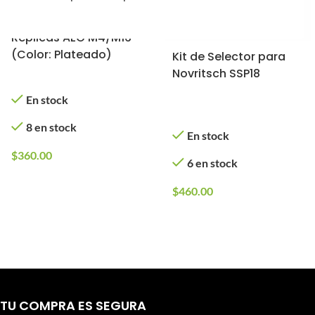
Selector APS para
Réplicas AEG M4/M16
(Color: Plateado)
Kit de Selector para
Novritsch SSP18
En stock
8 en stock
En stock
$
360.00
6 en stock
$
460.00
TU COMPRA ES SEGURA