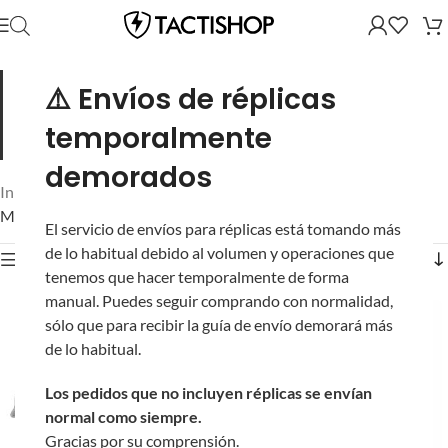
Selectores internos y placas de disparo.
Repuestos internos
⚠️ Envíos de réplicas
del sistema selector de tus réplicas AEG: placas, levas y
mecanismos. Si tu selector se siente flojo o se brinca de
temporalmente
modo, aquí está la pieza.
demorados
Inicio
/
Partes y Accesorios
/
Partes Internas
/
Mostrando los 2 resultados
El servicio de envíos para réplicas está tomando más
de lo habitual debido al volumen y operaciones que
Mostrar filtros
tenemos que hacer temporalmente de forma
manual. Puedes seguir comprando con normalidad,
sólo que para recibir la guía de envío demorará más
de lo habitual.
Los pedidos que no incluyen réplicas se envían
normal como siempre.
Gracias por su comprensión.