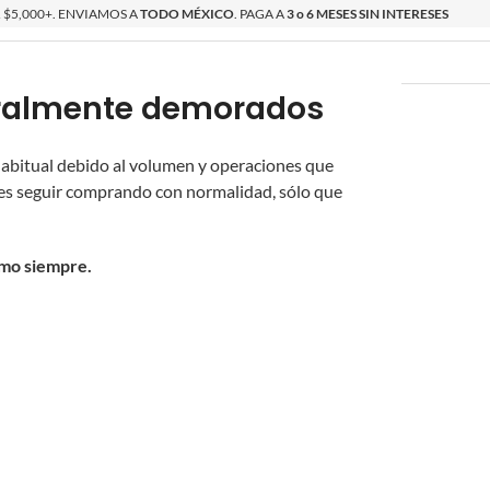
$5,000+. ENVIAMOS A
TODO MÉXICO
. PAGA A
3 o 6 MESES SIN INTERESES
poralmente demorados
O
ÉPICAS
OS NUEVOS
PROMOCIONES
 habitual debido al volumen y operaciones que
s seguir comprando con normalidad, sólo que
omo siempre.