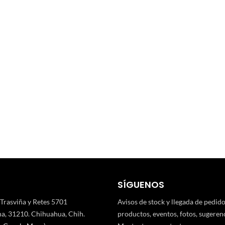
SÍGUENOS
 Trasviña y Retes 5701
Avisos de stock y llegada de pedid
a, 31210. Chihuahua, Chih.
productos, eventos, fotos, sugerenci