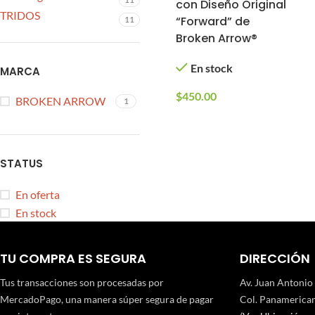
con Diseño Original
TRIDOS
“Forward” de
11
Broken Arrow®
En stock
MARCA
$
450.00
BROKEN ARROW
1
STATUS
En oferta
En stock
TU COMPRA ES SEGURA
DIRECCIÓN
Tus transacciones son procesadas por
Av. Juan Antonio
MercadoPago, una manera súper segura de pagar
Col. Panamerican