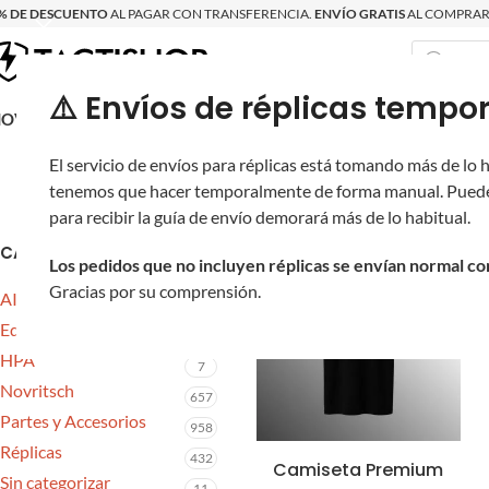
% DE DESCUENTO
AL PAGAR CON TRANSFERENCIA.
ENVÍO GRATIS
AL COMPRAR 
⚠️ Envíos de réplicas tem
RECIÉN LLEGAD
OVRITSCH
RÉPLICAS
PARTES Y ACCESORIOS
EQUIPO
PRODUCT
El servicio de envíos para réplicas está tomando más de lo
Inicio
/
tenemos que hacer temporalmente de forma manual. Puede
para recibir la guía de envío demorará más de lo habitual.
CATEGORÍAS
Los pedidos que no incluyen réplicas se envían normal c
Gracias por su comprensión.
AIPSC
6
Equipo
374
HPA
7
Novritsch
657
Partes y Accesorios
958
Réplicas
432
Camiseta Premium
Sin categorizar
11