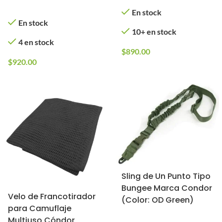
En stock
En stock
10+ en stock
4 en stock
$
890.00
$
920.00
Sling de Un Punto Tipo
Bungee Marca Condor
Velo de Francotirador
(Color: OD Green)
para Camuflaje
Multiuso Cóndor