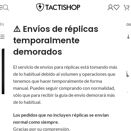
Inicio
/
Mostrando los 3 resultados
⚠️ Envíos de réplicas
Mostrar filtros
temporalmente
demorados
El servicio de envíos para réplicas está tomando más
de lo habitual debido al volumen y operaciones que
tenemos que hacer temporalmente de forma
manual. Puedes seguir comprando con normalidad,
sólo que para recibir la guía de envío demorará más
Silenciador KAC QDC
MOSFET ETU Advance
de lo habitual.
con Flash Hider eHUB y
Kestrel V2 E-Shooter
Trazador E-Shooter
para Gearbox V2 AEG
Los pedidos que no incluyen réplicas se envían
Flare Mono para
(Modelo: Cableado
normal como siempre.
Airsoft (Color: Negro)
Trasero)
Gracias por su comprensión.