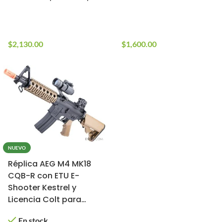
En stock
En stock
10+ en stock
10+ en stock
$
2,130.00
$
1,600.00
NUEVO
Réplica AEG M4 MK18
CQB-R con ETU E-
Shooter Kestrel y
Licencia Colt para
Airsoft (Modelo: MK18
En stock