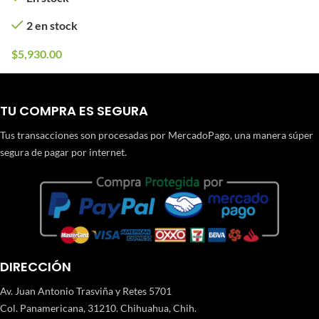
CQB-R / Tan)
2 en stock
$
5,930.00
TU COMPRA ES SEGURA
Tus transacciones son procesadas por MercadoPago, una manera súper
segura de pagar por internet.
DIRECCIÓN
Av. Juan Antonio Trasviña y Retes 5701
Col. Panamericana, 31210. Chihuahua, Chih.