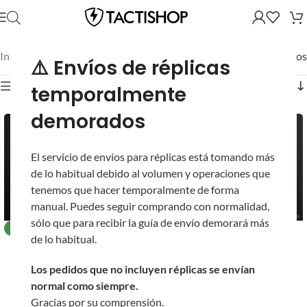
Inicio
/
Mostrando los 2 resultados
⚠️ Envíos de réplicas
Mostrar filtros
temporalmente
demorados
El servicio de envíos para réplicas está tomando más
de lo habitual debido al volumen y operaciones que
tenemos que hacer temporalmente de forma
manual. Puedes seguir comprando con normalidad,
sólo que para recibir la guía de envío demorará más
NUEVO
NUEVO
de lo habitual.
Secundaria GBB CO2
Secundaria de Gas
EMG x Kimber Custom
Blowback CO2 1911
Los pedidos que no incluyen réplicas se envían
TLE/RL II 1911 con
Desert Warrior EMG x
normal como siempre.
Cachas G10 para
Kimber con
Gracias por su comprensión.