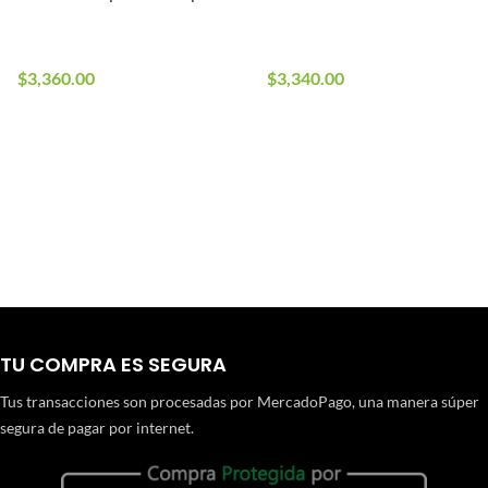
Airsoft
Empuñadura G10 para
1 en stock
1 en stock
Airsoft
$
3,360.00
$
3,340.00
TU COMPRA ES SEGURA
Tus transacciones son procesadas por MercadoPago, una manera súper
segura de pagar por internet.