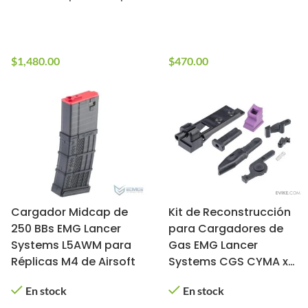
En stock
En stock
10+ en stock
10+ en stock
$
1,480.00
$
470.00
Cargador Midcap de
Kit de Reconstrucción
250 BBs EMG Lancer
para Cargadores de
Systems L5AWM para
Gas EMG Lancer
Réplicas M4 de Airsoft
Systems CGS CYMA x
SP Systems
En stock
En stock