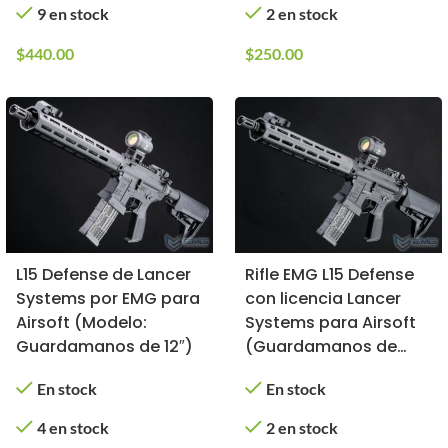
9 en stock
2 en stock
$
440.00
$
250.00
L15 Defense de Lancer
Rifle EMG L15 Defense
Systems por EMG para
con licencia Lancer
Airsoft (Modelo:
Systems para Airsoft
Guardamanos de 12″)
(Guardamanos de
Fibra de Carbono / 31
En stock
En stock
cm)
4 en stock
2 en stock