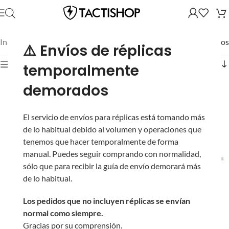
Inicio
/
Mostrando los 11 resultados
⚠️ Envíos de réplicas
Mostrar filtros
temporalmente
demorados
El servicio de envíos para réplicas está tomando más
de lo habitual debido al volumen y operaciones que
tenemos que hacer temporalmente de forma
manual. Puedes seguir comprando con normalidad,
sólo que para recibir la guía de envío demorará más
Cargador L5AWM de
Cargador Midcap EMG
de lo habitual.
30 BBs para Réplicas
L7AWM de 180 BBs
CGS y MWS GBB de
para DMRs
Los pedidos que no incluyen réplicas se envían
Airsoft / EMG (Color:
SR25/308/762 de
normal como siempre.
Ahumado / Tipo: Gas)
Airsoft
Gracias por su comprensión.