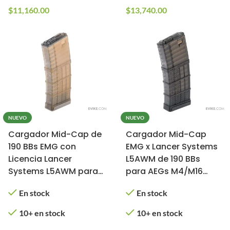
$
11,160.00
$
13,740.00
NUEVO
NUEVO
Cargador Mid-Cap de
Cargador Mid-Cap
190 BBs EMG con
EMG x Lancer Systems
Licencia Lancer
L5AWM de 190 BBs
Systems L5AWM para
para AEGs M4/M16
AEGs M4/M16 para
para Airsoft (Color:
En stock
En stock
Airsoft (Color: Flat
Negro Humo)
Dark Earth
10+ en stock
10+ en stock
Translúcido)