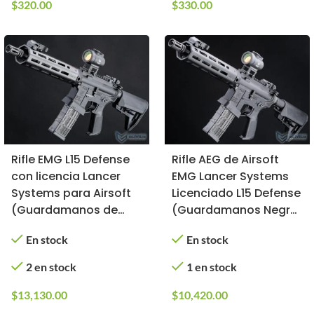
$
320.00
$
330.00
Rifle EMG L15 Defense
Rifle AEG de Airsoft
con licencia Lancer
EMG Lancer Systems
Systems para Airsoft
Licenciado L15 Defense
(Guardamanos de
(Guardamanos Negro
Fibra de Carbono /
/ 20.32cm)
En stock
En stock
20.32cm)
2 en stock
1 en stock
$
13,130.00
$
10,420.00