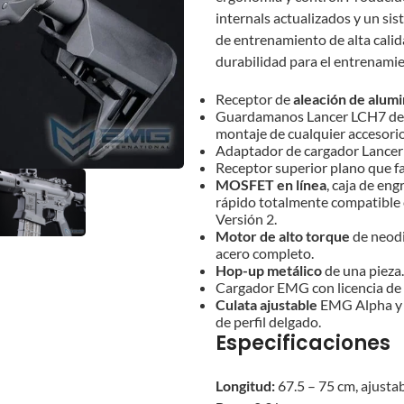
internals actualizados y un 
de entrenamiento de alta cali
durabilidad para el entrenamie
Receptor de
aleación de alumi
Guardamanos Lancer LCH7 de a
montaje de cualquier accesor
Adaptador de cargador Lancer
Receptor superior plano que fac
MOSFET en línea
, caja de en
rápido totalmente compatible c
Versión 2.
Motor de alto torque
de neodi
acero completo.
Hop-up metálico
de una pieza.
Cargador EMG con licencia d
Culata ajustable
EMG Alpha 
de perfil delgado.
Especificaciones
Longitud:
67.5 – 75 cm, ajustab