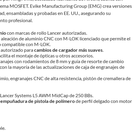
sistema MOSFET. Evike Manufacturing Group (EMG) crea versiones
dad, ensambladas y probadas en EE. UU., asegurando su
nto profesional.
nio
con marcas de rollo Lancer autorizadas.
leación de aluminio CNC con M-LOK licenciado que permite el
io compatible con M-LOK.
 autorizado para
cambios de cargador más suaves
.
ilita el montaje de ópticas u otros accesorios.
granajes con rodamientos de 8 mm y guía de resorte de cambio
on la mayoría de las actualizaciones de caja de engranajes de
mio, engranajes CNC de alta resistencia, pistón de cremallera de
e Lancer Systems L5 AWM MidCap de 250 BBs.
y
empuñadura de pistola de polímero
de perfil delgado con motor
le.