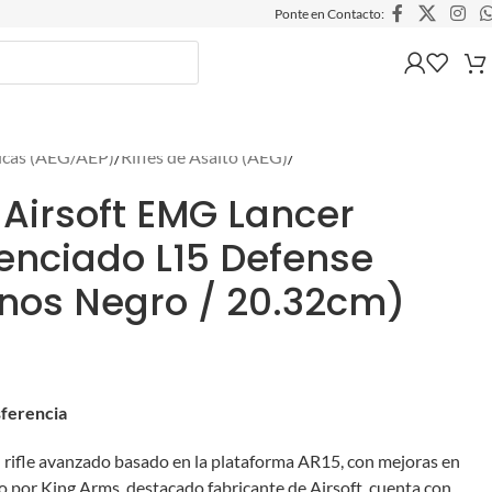
Ponte en Contacto:
ricas (AEG/AEP)
/
Rifles de Asalto (AEG)
/
 Airsoft EMG Lancer
enciado L15 Defense
os Negro / 20.32cm)
sferencia
n rifle avanzado basado en la plataforma AR15, con mejoras en
 por King Arms, destacado fabricante de Airsoft, cuenta con