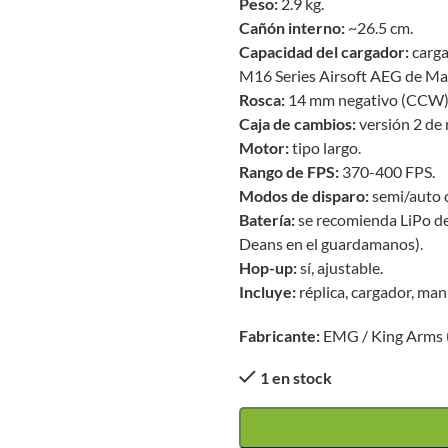
Peso:
2.9 kg.
Cañón interno:
~26.5 cm.
Capacidad del cargador:
carga
M16 Series Airsoft AEG de Mat
Rosca:
14 mm negativo (CCW)
Caja de cambios:
versión 2 de
Motor:
tipo largo.
Rango de FPS:
370-400 FPS.
Modos de disparo:
semi/auto 
Batería:
se recomienda LiPo de 
Deans en el guardamanos).
Hop-up:
sí, ajustable.
Incluye:
réplica, cargador, man
Fabricante:
EMG / King Arms (
1 en stock