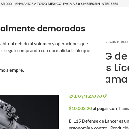
$5,000+. ENVIAMOS A
TODO MÉXICO
. PAGA A
3 o 6 MESES SIN INTERESES
poralmente demorados
O
ÉPICAS
OS NUEVOS
PROMOCIONES
Inicio
/
Réplicas
/
Réplicas Eléct
 habitual debido al volumen y operaciones que
s seguir comprando con normalidad, sólo que
Rifle AEG de
Systems Lic
omo siempre.
(Guardaman
$
10,420.00
$
10,003.20
al pagar con Tran
El L15 Defense de Lancer es u
ergonomía y control. Producido