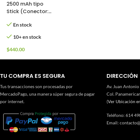
2500 mAh tipo
Stick (Conector:
Deans)
En stock
10+ en stock
$
440.00
TU COMPRA ES SEGURA
DIRECCIÓN
Tus transacciones son procesadas por
Av. Juan Antonio
MercadoPago, una manera súper segura de pagar
Col. Panamerican
por internet.
(
Ver Ubicación e
Teléfono
:
614 49
Email:
contacto@