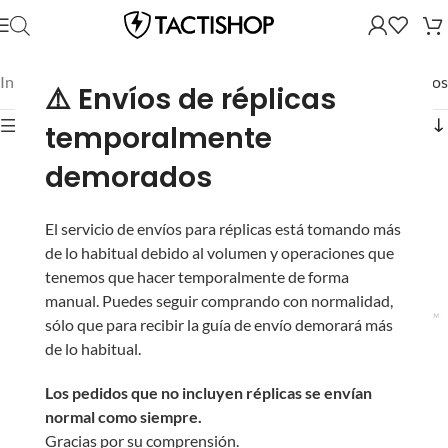
Inicio
/
Mostrando los 5 resultados
⚠️ Envíos de réplicas
Mostrar filtros
temporalmente
demorados
El servicio de envíos para réplicas está tomando más
de lo habitual debido al volumen y operaciones que
tenemos que hacer temporalmente de forma
manual. Puedes seguir comprando con normalidad,
sólo que para recibir la guía de envío demorará más
Luz LED Táctica
Luz LED Táctica
de lo habitual.
Multiuso “Firefly” de
Multiuso “Firefly” de
OPSMEN (Color: Azul)
OPSMEN (Color: Verde)
Los pedidos que no incluyen réplicas se envían
normal como siempre.
Gracias por su comprensión.