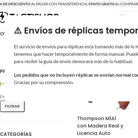
% DE DESCUENTO
AL PAGAR CON TRANSFERENCIA.
ENVÍO GRATIS
AL COMPRAR 
⚠️ Envíos de réplicas tem
RECIÉN LLEGAD
OVRITSCH
RÉPLICAS
PARTES Y ACCESORIOS
EQUIPO
PRODUCT
El servicio de envíos para réplicas está tomando más de lo
Inicio
/
tenemos que hacer temporalmente de forma manual. Puede
para recibir la guía de envío demorará más de lo habitual.
PRECIO
Los pedidos que no incluyen réplicas se envían normal c
Gracias por su comprensión.
Precio:
$2,350
—
$5,100
FILTRAR
Thompson M1A1
con Madera Real y
Licencia Auto
CATEGORÍAS