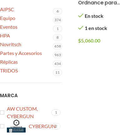
Ordnance para
AIPSC
Airsoft / AEG /
6
En stock
Cybergun
Equipo
374
Eventos
1 en stock
1
HPA
8
$
5,060.00
Novritsch
658
Partes y Accesorios
963
Réplicas
434
TRIDOS
11
MARCA
AW CUSTOM,
1
CYBERGUN
CYBERGUN
2