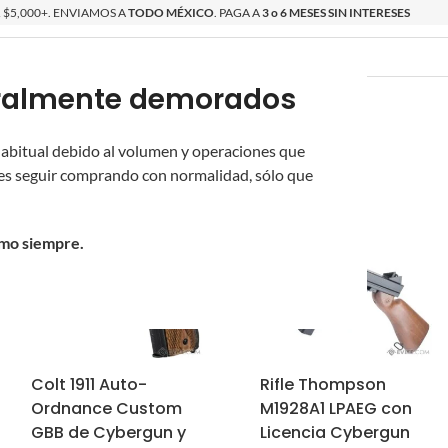
$5,000+. ENVIAMOS A
TODO MÉXICO
. PAGA A
3 o 6 MESES SIN INTERESES
poralmente demorados
O
ÉPICAS
OS NUEVOS
PROMOCIONES
 habitual debido al volumen y operaciones que
s seguir comprando con normalidad, sólo que
omo siempre.
Colt 1911 Auto-
Rifle Thompson
Ordnance Custom
M1928A1 LPAEG con
GBB de Cybergun y
Licencia Cybergun