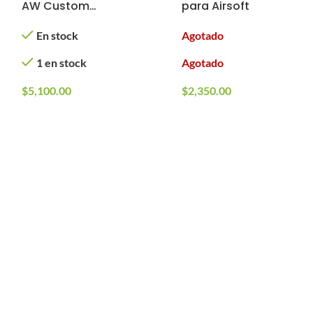
AW Custom
para Airsoft
(Modelo: Fly Girls,
En stock
Agotado
Tipo: Gas)
1 en stock
Agotado
$
5,100.00
$
2,350.00