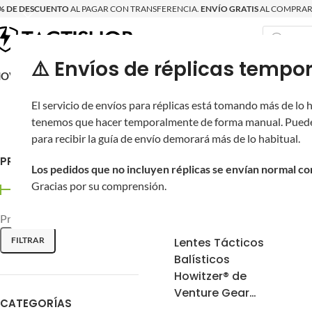
% DE DESCUENTO
AL PAGAR CON TRANSFERENCIA.
ENVÍO GRATIS
AL COMPRAR 
⚠️ Envíos de réplicas tem
RECIÉN LLEGAD
OVRITSCH
RÉPLICAS
PARTES Y ACCESORIOS
EQUIPO
PRODUCT
El servicio de envíos para réplicas está tomando más de lo
Inicio
/
tenemos que hacer temporalmente de forma manual. Puede
para recibir la guía de envío demorará más de lo habitual.
PRECIO
Los pedidos que no incluyen réplicas se envían normal c
Gracias por su comprensión.
Precio:
$710
—
$730
FILTRAR
Lentes Tácticos
Balísticos
Howitzer® de
Venture Gear
CATEGORÍAS
Tactical con