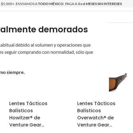
$5,000+. ENVIAMOS A
TODO MÉXICO
. PAGA A
3 o 6 MESES SIN INTERESES
poralmente demorados
O
ÉPICAS
OS NUEVOS
PROMOCIONES
 habitual debido al volumen y operaciones que
s seguir comprando con normalidad, sólo que
omo siempre.
Lentes Tácticos
Lentes Tácticos
Balísticos
Balísticos
Howitzer® de
Overwatch® de
Venture Gear
Venture Gear
Tactical con
Tactical con