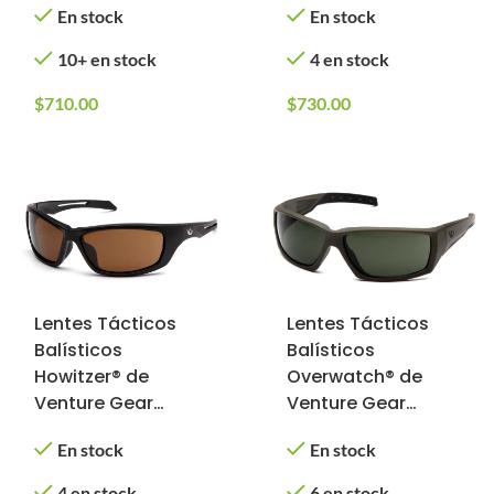
En stock
En stock
Antifog (Marco:
Antifog (Marco: OD
Tan; Lente: Bronze)
Green; Lente:
10+ en stock
4 en stock
Bronze)
$
710.00
$
730.00
Lentes Tácticos
Lentes Tácticos
Balísticos
Balísticos
Howitzer® de
Overwatch® de
Venture Gear
Venture Gear
Tactical con
Tactical con
En stock
En stock
Antifog (Marco:
Antifog (Marco: OD
Negro; Lente:
Green; Lente:
4 en stock
6 en stock