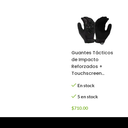
Guantes Tácticos
de Impacto
Reforzados +
Touchscreen
(Color: Negro,
En stock
Tamaño: 2XL)
5 en stock
$
710.00