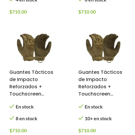
Bronze)
Forest Gray)
$
710.00
$
710.00
Guantes Tácticos
Guantes Tácticos
de Impacto
de Impacto
Reforzados +
Reforzados +
Touchscreen
Touchscreen
(Color: Tan,
(Color: Tan,
En stock
En stock
Tamaño: Chico)
Tamaño: Mediano)
8 en stock
10+ en stock
$
710.00
$
710.00