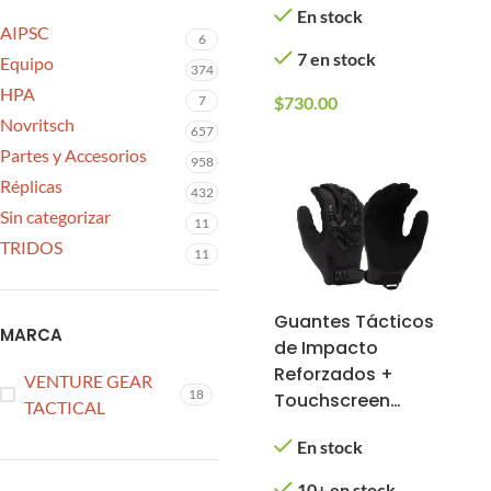
En stock
Antifog (Marco:
AIPSC
6
Tan; Lente: Claro)
7 en stock
Equipo
374
HPA
7
$
730.00
Novritsch
657
Partes y Accesorios
958
Réplicas
432
Sin categorizar
11
TRIDOS
11
Guantes Tácticos
MARCA
de Impacto
Reforzados +
VENTURE GEAR
18
Touchscreen
TACTICAL
(Color: Negro,
En stock
Tamaño: Grande)
10+ en stock