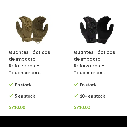
Guantes Tácticos
Guantes Tácticos
de Impacto
de Impacto
Reforzados +
Reforzados +
Touchscreen
Touchscreen
(Color: Tan,
(Color: Negro,
En stock
En stock
Tamaño: 2XL)
Tamaño: XL)
5 en stock
10+ en stock
$
710.00
$
710.00