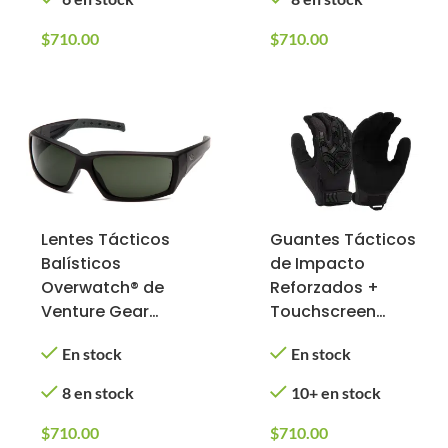
Bronze)
$
710.00
$
710.00
Lentes Tácticos
Guantes Tácticos
Balísticos
de Impacto
Overwatch® de
Reforzados +
Venture Gear
Touchscreen
Tactical con
(Color: Negro,
En stock
En stock
Antifog (Marco:
Tamaño: Mediano)
Negro; Lente:
8 en stock
10+ en stock
Forest Gray)
$
710.00
$
710.00