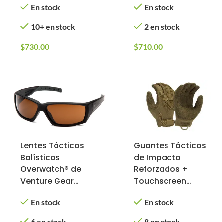
En stock
En stock
Antifog (Marco:
Antifog (Marco:
Tan; Lente: Forest
Negro; Lente:
10+ en stock
2 en stock
Gray)
Forest Gray)
$
730.00
$
710.00
Lentes Tácticos
Guantes Tácticos
Balísticos
de Impacto
Overwatch® de
Reforzados +
Venture Gear
Touchscreen
Tactical con
(Color: Tan,
En stock
En stock
Antifog (Marco:
Tamaño: XL)
Negro; Lente:
6 en stock
8 en stock