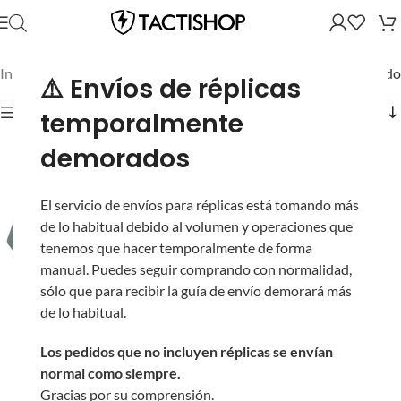
Inicio
/
Mostrando el único resultado
⚠️ Envíos de réplicas
Mostrar filtros
temporalmente
demorados
El servicio de envíos para réplicas está tomando más
de lo habitual debido al volumen y operaciones que
tenemos que hacer temporalmente de forma
manual. Puedes seguir comprando con normalidad,
sólo que para recibir la guía de envío demorará más
Minigun PMG-5 de
de lo habitual.
Polímero con 4
Cañones Rotativos y
Los pedidos que no incluyen réplicas se envían
Cargador de 1,200 BBs
normal como siempre.
Eléctrica para Airsoft
Gracias por su comprensión.