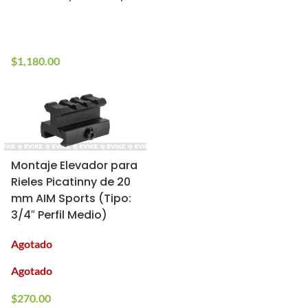
En stock
$
950.00
10+ en stock
$
1,180.00
Montaje Elevador para
Rieles Picatinny de 20
mm AIM Sports (Tipo:
3/4″ Perfil Medio)
Agotado
Agotado
$
270.00