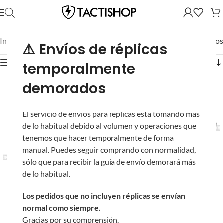
Inicio
/
Mostrando los 3 resultados
⚠️ Envíos de réplicas
Mostrar filtros
temporalmente
demorados
El servicio de envíos para réplicas está tomando más
de lo habitual debido al volumen y operaciones que
tenemos que hacer temporalmente de forma
Mira Reflex
manual. Puedes seguir comprando con normalidad,
Panorámica de Punto
sólo que para recibir la guía de envío demorará más
Rojo / Verde Aim
Mira Réflex de Punto
de lo habitual.
Sports (Tipo: Retículas
Rojo / Verde con 2000
Warfare / Negra)
horas de Batería
Los pedidos que no incluyen réplicas se envían
En stock
(Color: Negra)
normal como siempre.
10+ en stock
Gracias por su comprensión.