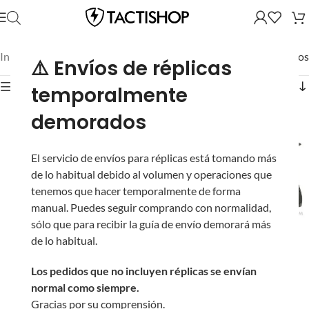
Inicio
/
Mostrando los 2 resultados
⚠️ Envíos de réplicas
Mostrar filtros
temporalmente
demorados
El servicio de envíos para réplicas está tomando más
de lo habitual debido al volumen y operaciones que
tenemos que hacer temporalmente de forma
manual. Puedes seguir comprando con normalidad,
sólo que para recibir la guía de envío demorará más
Pistola KWA M9
de lo habitual.
Cargador de Gas KWA
Tactical de Gas con
para Pistolas GBB M9,
Retroceso para Airsoft
Los pedidos que no incluyen réplicas se envían
M9 Tactical, M93R de
(Riel de 20 mm)
normal como siempre.
Airsoft (Tipo: 25 BBs)
Gracias por su comprensión.