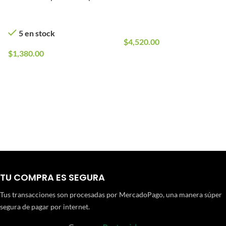
En stock
En stock
7 en stock
5 en stock
$
4,520.00
$
1,380.00
TU COMPRA ES SEGURA
Tus transacciones son procesadas por MercadoPago, una manera súper
segura de pagar por internet.