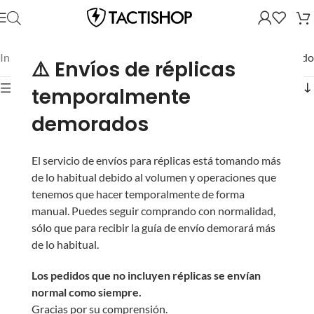
Inicio
/
Mostrando el único resultado
⚠️ Envíos de réplicas
Mostrar filtros
temporalmente
demorados
El servicio de envíos para réplicas está tomando más
de lo habitual debido al volumen y operaciones que
tenemos que hacer temporalmente de forma
manual. Puedes seguir comprando con normalidad,
sólo que para recibir la guía de envío demorará más
Cargador LCT
de lo habitual.
Metálico para Réplicas
de Airsoft Eléctricas
Los pedidos que no incluyen réplicas se envían
LC-3/G3 (Estilo: Stripe
normal como siempre.
/ 140 BBs)
Gracias por su comprensión.