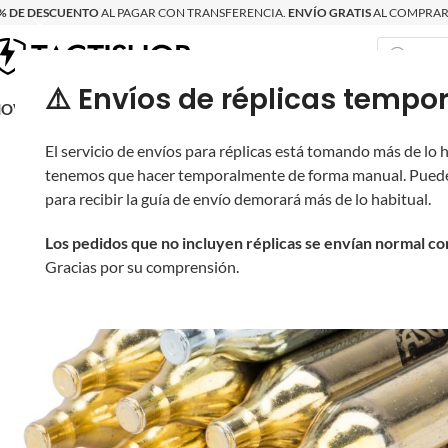
% DE DESCUENTO
AL PAGAR CON TRANSFERENCIA.
ENVÍO GRATIS
AL COMPRAR 
⚠️ Envíos de réplicas tem
RECIÉN LLEGAD
OVRITSCH
RÉPLICAS
PARTES Y ACCESORIOS
EQUIPO
PRODUCT
El servicio de envíos para réplicas está tomando más de lo
tenemos que hacer temporalmente de forma manual. Puede
para recibir la guía de envío demorará más de lo habitual.
Los pedidos que no incluyen réplicas se envían normal c
Gracias por su comprensión.