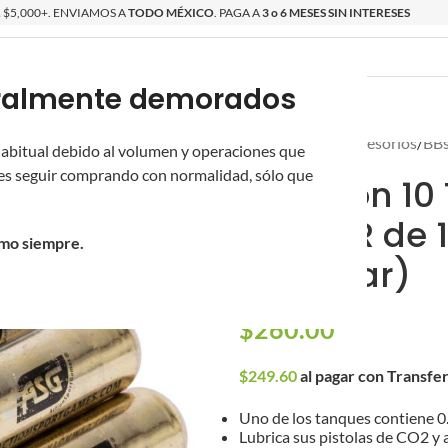
$5,000+. ENVIAMOS A
TODO MÉXICO
. PAGA A
3 o 6 MESES SIN INTERESES
poralmente demorados
O
ÉPICAS
OS NUEVOS
PROMOCIONES
Inicio
/
Partes y Accesorios
/
BBs
 habitual debido al volumen y operaciones que
s seguir comprando con normalidad, sólo que
Caja con 10
ULTRAIR de 1
omo siempre.
Estándar)
$
260.00
$
249.60
al pagar con Transfe
Uno de los tanques contiene 0.
Lubrica sus pistolas de CO2 y 