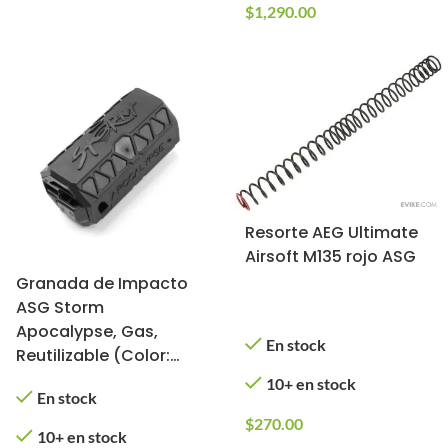
$
1,290.00
Resorte AEG Ultimate
Airsoft M135 rojo ASG
Granada de Impacto
ASG Storm
Apocalypse, Gas,
En stock
Reutilizable (Color:
Negro)
10+ en stock
En stock
$
270.00
10+ en stock