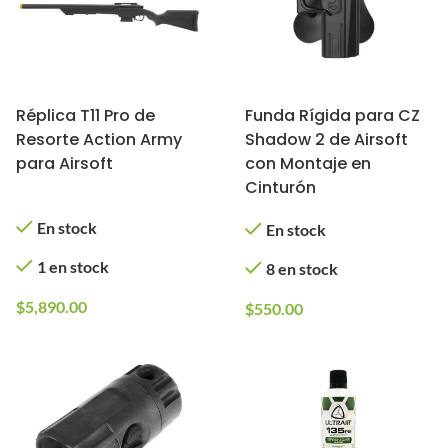
Réplica T11 Pro de
Funda Rígida para CZ
Resorte Action Army
Shadow 2 de Airsoft
para Airsoft
con Montaje en
Cinturón
En stock
En stock
1 en stock
8 en stock
$
5,890.00
$
550.00