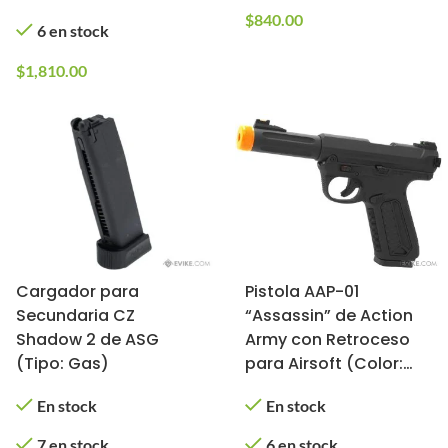
$
840.00
6 en stock
$
1,810.00
Cargador para
Pistola AAP-01
Secundaria CZ
“Assassin” de Action
Shadow 2 de ASG
Army con Retroceso
(Tipo: Gas)
para Airsoft (Color:
Negro)
En stock
En stock
7 en stock
6 en stock