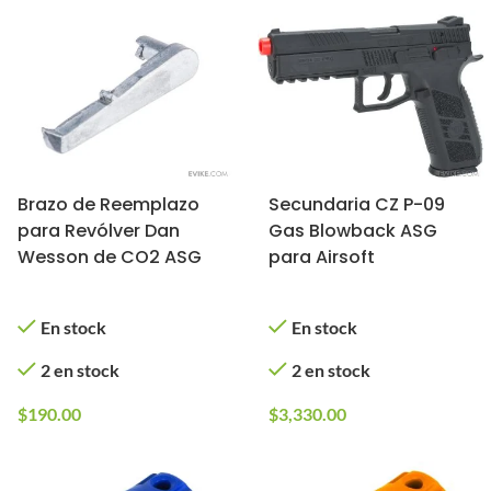
Brazo de Reemplazo
Secundaria CZ P-09
para Revólver Dan
Gas Blowback ASG
Wesson de CO2 ASG
para Airsoft
En stock
En stock
2 en stock
2 en stock
$
190.00
$
3,330.00