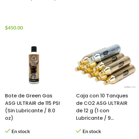
En stock
$
2,300.00
10+ en stock
$
450.00
Bote de Green Gas
Caja con 10 Tanques
ASG ULTRAIR de 115 PSI
de CO2 ASG ULTRAIR
(Sin Lubricante / 8.0
de 12 g (1 con
oz)
Lubricante / 9
Estándar)
En stock
En stock