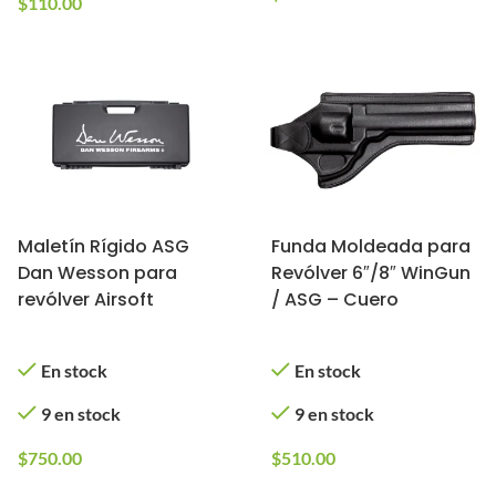
$
110.00
Maletín Rígido ASG
Funda Moldeada para
Dan Wesson para
Revólver 6″/8″ WinGun
revólver Airsoft
/ ASG – Cuero
En stock
En stock
9 en stock
9 en stock
$
750.00
$
510.00