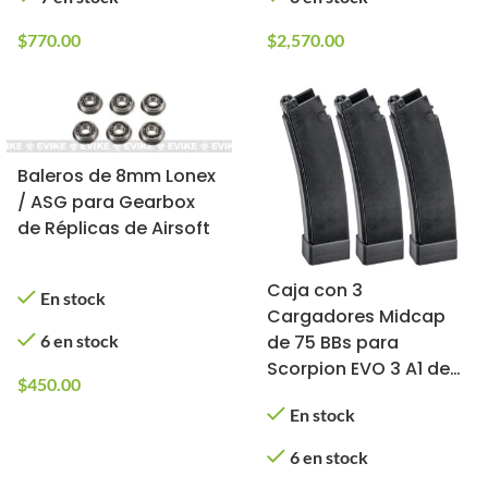
$
770.00
$
2,570.00
Baleros de 8mm Lonex
/ ASG para Gearbox
de Réplicas de Airsoft
Caja con 3
En stock
Cargadores Midcap
6 en stock
de 75 BBs para
Scorpion EVO 3 A1 de
$
450.00
ASG CZ (Color: Negro)
En stock
6 en stock