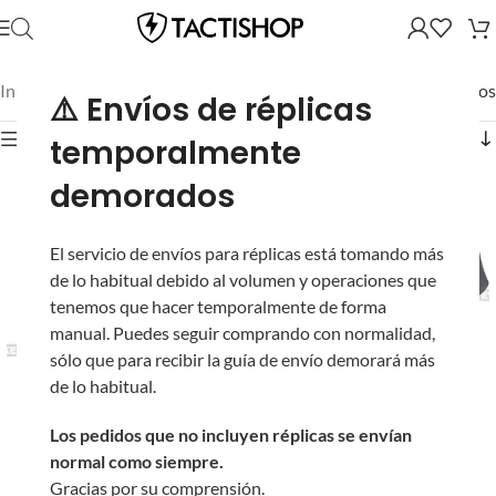
Inicio
/
Mostrando los 33 resultados
⚠️ Envíos de réplicas
Mostrar filtros
temporalmente
demorados
El servicio de envíos para réplicas está tomando más
de lo habitual debido al volumen y operaciones que
tenemos que hacer temporalmente de forma
Revólver Magnum CO2
manual. Puedes seguir comprando con normalidad,
Dan Wesson WG ASG
sólo que para recibir la guía de envío demorará más
Full Metal para Airsoft
Supresor QD + Flash
de lo habitual.
(Color: Negro / 6″)
Hider ASG TAC para
Airsoft con Rosca
Los pedidos que no incluyen réplicas se envían
En stock
Negativa de 14 mm
normal como siempre.
Gracias por su comprensión.
6 en stock