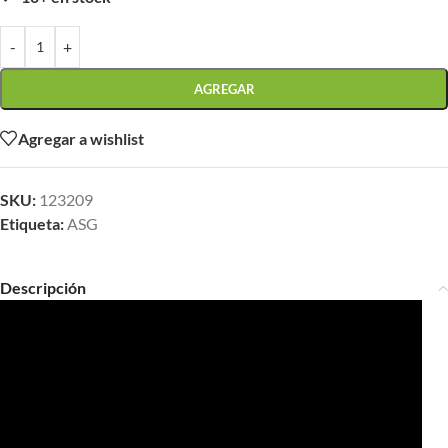
-
+
AGREGAR
Agregar a wishlist
SKU:
123209
Etiqueta:
ASG
Descripción