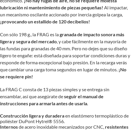
económico.
¡No hay fugas de aire, no se requiere molesta
lubricación ni mantenimiento de piezas pequeñas!
Al impactar,
un mecanismo oscilante accionado por inercia golpea la carga,
¡provocando un estallido de 120 decibelios!
Con sólo 198 g., la FRAG es la
granada de impacto sonora más
ligera y segura del mercado
, y cabe fácilmente en la mayoría de
las fundas para granadas de 40 mm. Pero no dejes que su diseño
ligero te engañe: está diseñada para soportar condiciones duras y
responde de forma excepcional bajo presión. En la recarga verás
que cambiar una carga toma segundos en lugar de minutos.
¡No
se requiere pin!
La FRAG C consta de 13 piezas simples y se entrega sin
ensamblar, así que asegúrate de
seguir el manual de
instrucciones para armarla antes de usarla
.
Construcción ligera y duradera
en elastómero termoplástico de
poliéster DuPont Hytrel® 5556.
Internos
de acero inoxidable mecanizados por CNC,
resistentes