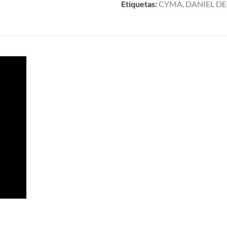
Etiquetas:
CYMA
,
DANIEL D