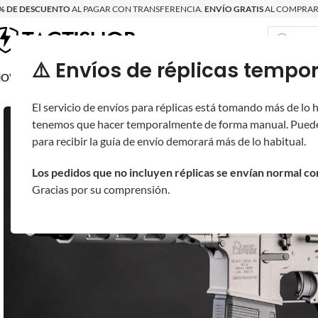
% DE DESCUENTO
AL PAGAR CON TRANSFERENCIA.
ENVÍO GRATIS
AL COMPRAR 
⚠️ Envíos de réplicas tem
RECIÉN LLEGAD
OVRITSCH
RÉPLICAS
PARTES Y ACCESORIOS
EQUIPO
PRODUCT
El servicio de envíos para réplicas está tomando más de lo
tenemos que hacer temporalmente de forma manual. Puede
para recibir la guía de envío demorará más de lo habitual.
Los pedidos que no incluyen réplicas se envían normal c
Gracias por su comprensión.