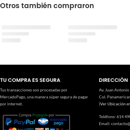
Otros también compraron
TU COMPRA ES SEGURA
DIRECCIÓN
Tus transacciones son procesadas por
Av. Juan Antonio
MercadoPago, una manera súper segura de pagar
Col. Panamerican
por internet.
(
Ver Ubicación e
Teléfono
:
614 49
Email:
contacto@