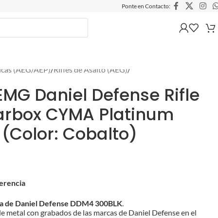
Ponte en Contacto:
ricas (AEG/AEP)
/
Rifles de Asalto (AEG)
/
G Daniel Defense Rifle
arbox CYMA Platinum
 (Color: Cobalto)
ferencia
ada de Daniel Defense DDM4 300BLK
.
e metal con grabados de las marcas de Daniel Defense en el