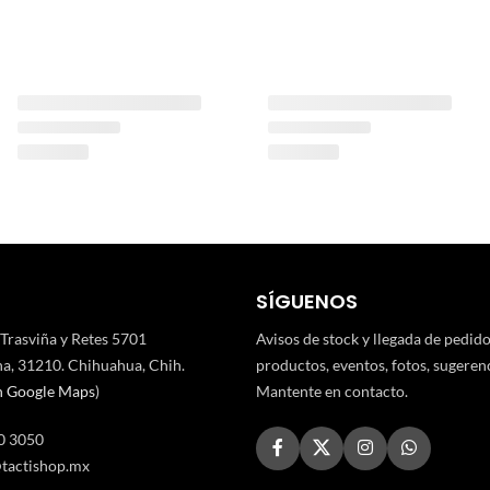
SÍGUENOS
 Trasviña y Retes 5701
Avisos de stock y llegada de pedid
a, 31210. Chihuahua, Chih.
productos, eventos, fotos, sugerenci
n Google Maps
)
Mantente en contacto.
0 3050
tactishop.mx