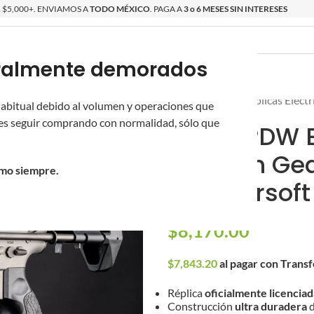
$5,000+. ENVIAMOS A
TODO MÉXICO
. PAGA A
3 o 6 MESES SIN INTERESES
poralmente demorados
O
ÉPICAS
OS NUEVOS
PROMOCIONES
Inicio
/
Réplicas
/
Réplicas Eléct
 habitual debido al volumen y operaciones que
s seguir comprando con normalidad, sólo que
DDM4 PDW EM
AEG con Ge
omo siempre.
para Airsoft
$
8,170.00
$
7,843.20
al pagar con Trans
Réplica
oficialmente licenci
Construcción
ultra duradera
d