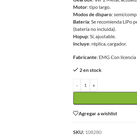
Motor
: tipo largo.
Modos de disparo
: semi/comp
Batería
: Se recomienda LiPo p
(batería no incluida).
Hopup
: Sí, ajustable.
Incluye
: réplica, cargador.
Fabricante
: EMG Con licenci
2 en stock
-
+
Agregar a wishlist
SKU:
108280