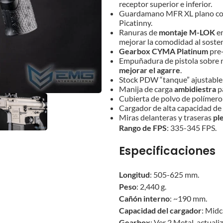
receptor superior e inferior.
Guardamano MFR XL plano con 
Picatinny.
Ranuras de
montaje M-LOK
en
mejorar la comodidad al soste
Gearbox CYMA Platinum
pre-
Empuñadura de pistola sobre m
mejorar el agarre
.
Stock PDW “tanque” ajustable 
Manija de carga
ambidiestra
pa
Cubierta de polvo de polímero 
Cargador de alta capacidad de 
Miras delanteras y traseras
pl
Rango de FPS
: 335-345 FPS.
Especificaciones
Longitud
: 505-625 mm.
Peso
: 2,440 g.
Cañón interno
: ~190 mm.
Capacidad del cargador
: Mid
Gearbox
: Ver 2 Metal, actuali