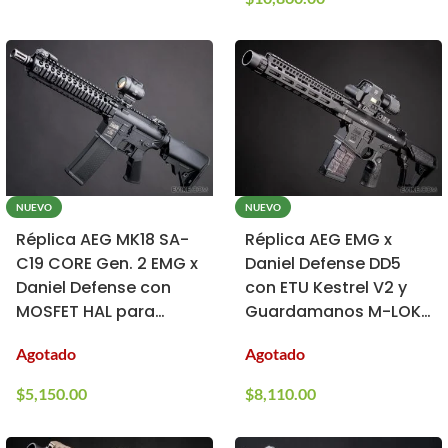
NUEVO
NUEVO
Réplica AEG MK18 SA-
Réplica AEG EMG x
C19 CORE Gen. 2 EMG x
Daniel Defense DD5
Daniel Defense con
con ETU Kestrel V2 y
MOSFET HAL para
Guardamanos M-LOK
Airsoft
de 10.5″ para Airsoft
Agotado
Agotado
(Modelo: SBR)
$
5,150.00
$
8,110.00