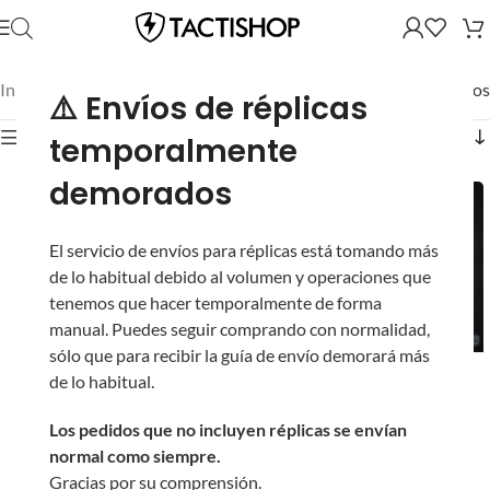
Inicio
/
Mostrando los 23 resultados
⚠️ Envíos de réplicas
Mostrar filtros
temporalmente
demorados
El servicio de envíos para réplicas está tomando más
de lo habitual debido al volumen y operaciones que
tenemos que hacer temporalmente de forma
manual. Puedes seguir comprando con normalidad,
sólo que para recibir la guía de envío demorará más
Cargador Midcap de
DDM4 PDW EMG Daniel
de lo habitual.
230 BBs EMG Daniel
Defense Rifle AEG con
Defense para M4 de
Gearbox CYMA
Los pedidos que no incluyen réplicas se envían
Airsoft AEG / Polímero
Platinum para Airsoft
normal como siempre.
(Color: Cobalto)
Gracias por su comprensión.