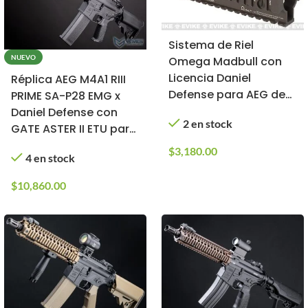
Sistema de Riel
NUEVO
Omega Madbull con
Licencia Daniel
Réplica AEG M4A1 RIII
Defense para AEG de
PRIME SA-P28 EMG x
Airsoft (Dark Earth /
Daniel Defense con
2 en stock
7″)
GATE ASTER II ETU para
Airsoft
$
3,180.00
4 en stock
$
10,860.00