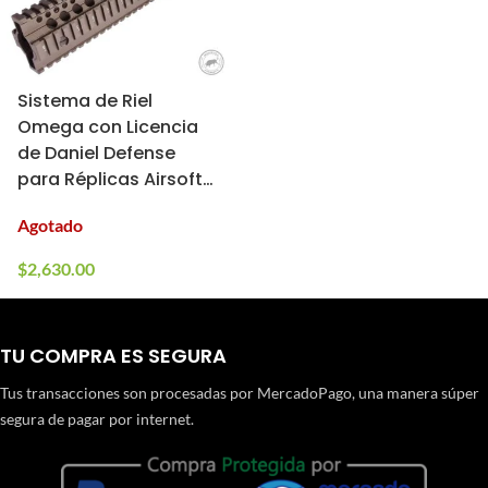
Sistema de Riel
Omega con Licencia
de Daniel Defense
para Réplicas Airsoft
por Madbull (Color:
Agotado
Dark Earth / 12″)
$
2,630.00
TU COMPRA ES SEGURA
Tus transacciones son procesadas por MercadoPago, una manera súper
segura de pagar por internet.