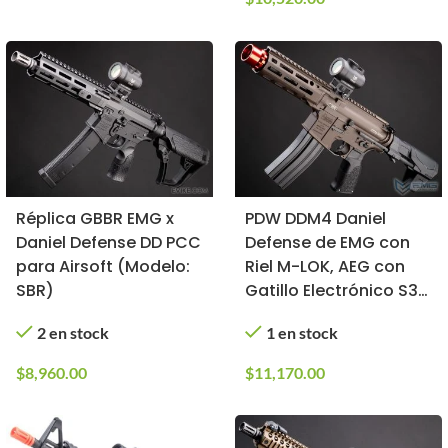
Réplica GBBR EMG x
PDW DDM4 Daniel
Daniel Defense DD PCC
Defense de EMG con
para Airsoft (Modelo:
Riel M-LOK, AEG con
SBR)
Gatillo Electrónico S3
de ICS (Color: Flat
2 en stock
1 en stock
Dark Earth)
$
8,960.00
$
11,170.00