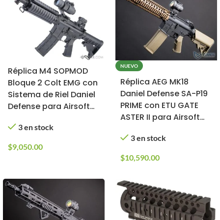
NUEVO
Réplica M4 SOPMOD
Réplica AEG MK18
Bloque 2 Colt EMG con
Daniel Defense SA-P19
Sistema de Riel Daniel
PRIME con ETU GATE
Defense para Airsoft
ASTER II para Airsoft
(9.5” / MK18)
3 en stock
(Color: Chaos Bronze)
3 en stock
$
9,050.00
$
10,590.00