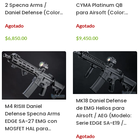
2 Specna Arms /
CYMA Platinum QB
Daniel Defense (Color:
para Airsoft (Color:
Negro)
Woodland)
Agotado
Agotado
$
6,850.00
$
9,450.00
MK18 Daniel Defense
M4 RISIII Daniel
de EMG Helios para
Defense Specna Arms
Airsoft / AEG (Modelo:
EDGE SA-27 EMG con
Serie EDGE SA-E19 /
MOSFET HAL para
Negro)
Airsoft (10.5″ / Steel
Agotado