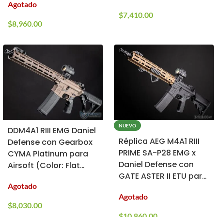
Agotado
Gray)
$
7,410.00
$
8,960.00
NUEVO
DDM4A1 RIII EMG Daniel
Réplica AEG M4A1 RIII
Defense con Gearbox
PRIME SA-P28 EMG x
CYMA Platinum para
Daniel Defense con
Airsoft (Color: Flat
GATE ASTER II ETU para
Dark Earth / 400 FPS)
Agotado
Airsoft (Color: Chaos
Agotado
Bronze)
$
8,030.00
$
10,860.00