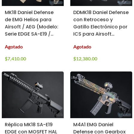
MK18 Daniel Defense
DDMK18 Daniel Defense
de EMG Helios para
con Retroceso y
Airsoft / AEG (Modelo:
Gatillo Electrónico por
Serie EDGE SA-E19 /
ICS para Airsoft
Negro y Tan)
(Modelo: Negro/Dark
Agotado
Agotado
Earth)
$
7,410.00
$
12,380.00
Réplica MK18 SA-E19
M4A1 EMG Daniel
EDGE con MOSFET HAL
Defense con Gearbox