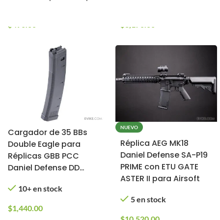
10+ en stock
2 en stock
$
490.00
$
8,170.00
NUEVO
Cargador de 35 BBs
Réplica AEG MK18
Double Eagle para
Daniel Defense SA-P19
Réplicas GBB PCC
PRIME con ETU GATE
Daniel Defense DD
ASTER II para Airsoft
para Airsoft
10+ en stock
5 en stock
$
1,440.00
$
10,520.00