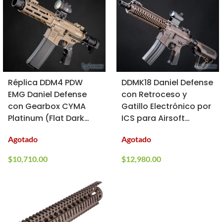
Réplica DDM4 PDW
DDMK18 Daniel Defense
EMG Daniel Defense
con Retroceso y
con Gearbox CYMA
Gatillo Electrónico por
Platinum (Flat Dark
ICS para Airsoft
Earth 350 FPS)
(Modelo: Dark Earth /
Agotado
Agotado
400 FPS)
$
10,710.00
$
12,980.00