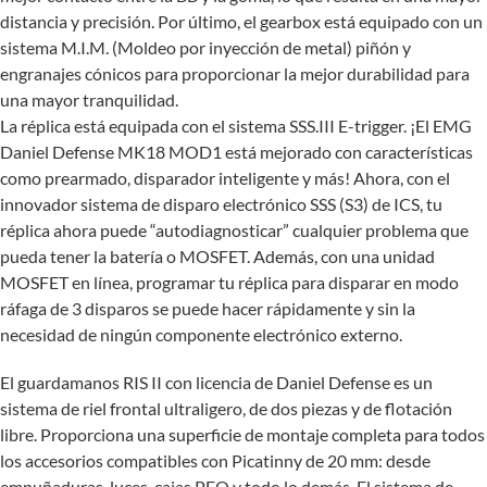
distancia y precisión. Por último, el gearbox está equipado con un
sistema M.I.M. (Moldeo por inyección de metal) piñón y
engranajes cónicos para proporcionar la mejor durabilidad para
una mayor tranquilidad.
La réplica está equipada con el sistema SSS.III E-trigger. ¡El EMG
Daniel Defense MK18 MOD1 está mejorado con características
como prearmado, disparador inteligente y más! Ahora, con el
innovador sistema de disparo electrónico SSS (S3) de ICS, tu
réplica ahora puede “autodiagnosticar” cualquier problema que
pueda tener la batería o MOSFET. Además, con una unidad
MOSFET en línea, programar tu réplica para disparar en modo
ráfaga de 3 disparos se puede hacer rápidamente y sin la
necesidad de ningún componente electrónico externo.
El guardamanos RIS II con licencia de Daniel Defense es un
sistema de riel frontal ultraligero, de dos piezas y de flotación
libre. Proporciona una superficie de montaje completa para todos
los accesorios compatibles con Picatinny de 20 mm: desde
empuñaduras, luces, cajas PEQ y todo lo demás. El sistema de