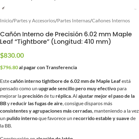
Inicio
/
Partes y Accesorios
/
Partes Internas
/
Cañones Internos
Cañón Interno de Precisión 6.02 mm Maple
Leaf “Tightbore” (Longitud: 410 mm)
$
830.00
$
796.80
al pagar con Transferencia
Este
cañón interno tightbore de 6.02 mm de Maple Leaf
está
pensado como un
upgrade sencillo pero muy efectivo
para
mejorar la
precisión
de tu
réplica
. Al
ajustar mejor el paso de la
BB
y
reducir las fugas de aire
, consigue disparos más
consistentes y agrupaciones más cerradas
, manteniendo a la vez
un
pulido interno
que favorece un
recorrido estable y suave
de
la BB.
Construcción en
aleación de latón
.