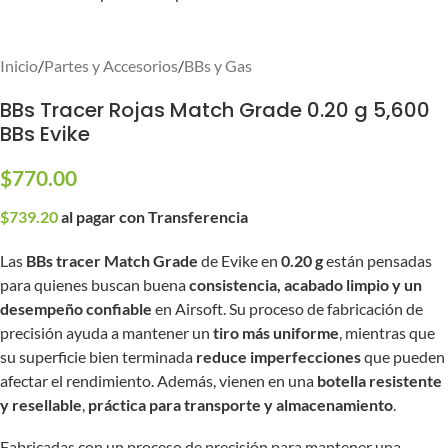
Inicio
/
Partes y Accesorios
/
BBs y Gas
BBs Tracer Rojas Match Grade 0.20 g 5,600
BBs Evike
$
770.00
$
739.20
al pagar con Transferencia
Las
BBs tracer Match Grade
de Evike en
0.20 g
están pensadas
para quienes buscan buena
consistencia, acabado limpio y un
desempeño confiable
en Airsoft. Su proceso de fabricación de
precisión ayuda a mantener un
tiro más uniforme
, mientras que
su superficie bien terminada
reduce imperfecciones
que pueden
afectar el rendimiento. Además, vienen en una
botella resistente
y resellable
,
práctica para transporte y almacenamiento
.
Fabricadas con un proceso de precisión para mantener una