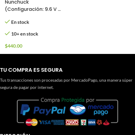
Nunchuck
(Configuración: 9.6 V /
1600 mAh / Mini
En stock
Tamiya)
10+ en stock
$
440.00
TU COMPRA ES SEGURA
Tus transacciones son procesadas por MercadoPago, una manera súper
segura de pagar por internet.