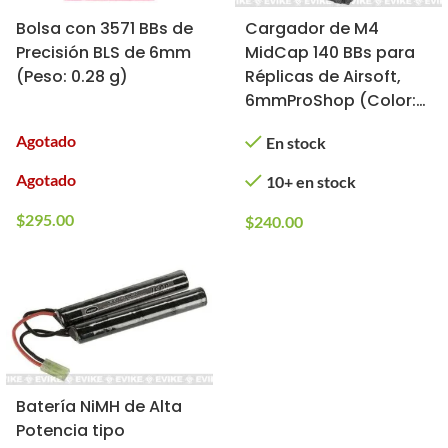
Bolsa con 3571 BBs de
Cargador de M4
Precisión BLS de 6mm
MidCap 140 BBs para
(Peso: 0.28 g)
Réplicas de Airsoft,
6mmProShop (Color:
Negro / 1 Pieza)
Agotado
En stock
Agotado
10+ en stock
$
295.00
$
240.00
Batería NiMH de Alta
Potencia tipo