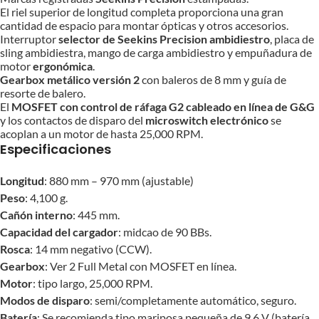
El riel superior de longitud completa proporciona una gran
cantidad de espacio para montar ópticas y otros accesorios.
Interruptor
selector de Seekins Precision ambidiestro
, placa de
sling ambidiestra, mango de carga ambidiestro y empuñadura de
motor
ergonómica
.
Gearbox metálico versión 2
con baleros de 8 mm y guía de
resorte de balero.
El
MOSFET con control de ráfaga G2 cableado en línea de G&G
y los contactos de disparo del
microswitch electrónico
se
acoplan a un motor de hasta 25,000 RPM.
Especificaciones
Longitud
: 880 mm – 970 mm (ajustable)
Peso
: 4,100 g.
Cañón interno
: 445 mm.
Capacidad del cargador
: midcao de 90 BBs.
Rosca
: 14 mm negativo (CCW).
Gearbox
: Ver 2 Full Metal con MOSFET en línea.
Motor
: tipo largo, 25,000 RPM.
Modos de disparo
: semi/completamente automático, seguro.
Batería
: Se recomienda tipo mariposa pequeña de 9.6 V (batería