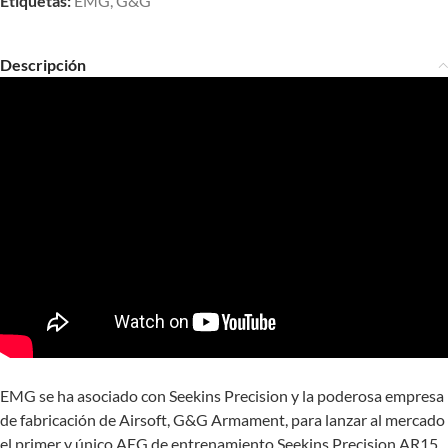
Etiquetas:
EMG
,
G&G
Descripción
EMG se ha asociado con Seekins Precision y la poderosa empresa
de fabricación de Airsoft, G&G Armament, para lanzar al mercado
el primer y único AEG de entrenamiento Seekins Precision AR15