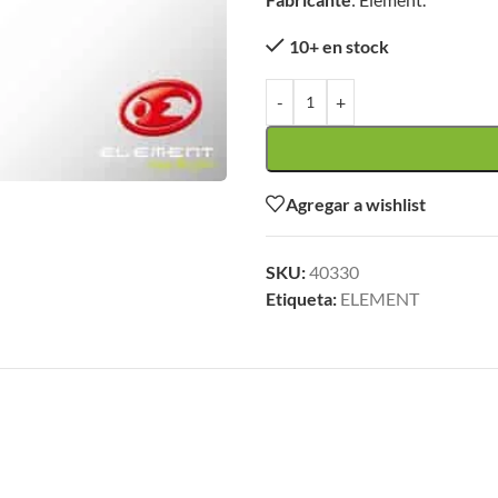
10+ en stock
-
+
Agregar a wishlist
SKU:
40330
Etiqueta:
ELEMENT