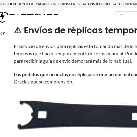
% DE DESCUENTO
AL PAGAR CON TRANSFERENCIA.
ENVÍO GRATIS
AL COMPRAR 
⚠️ Envíos de réplicas tem
RECIÉN LLEGAD
OVRITSCH
RÉPLICAS
PARTES Y ACCESORIOS
EQUIPO
PRODUCT
El servicio de envíos para réplicas está tomando más de lo
tenemos que hacer temporalmente de forma manual. Puede
para recibir la guía de envío demorará más de lo habitual.
Los pedidos que no incluyen réplicas se envían normal c
Gracias por su comprensión.