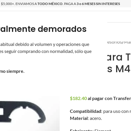
$5,000+. ENVIAMOS A
TODO MÉXICO
. PAGA A
3 o 6 MESES SIN INTERESES
poralmente demorados
O
ÉPICAS
OS NUEVOS
PROMOCIONES
Inicio
/
Partes y Accesorios
/
Man
 habitual debido al volumen y operaciones que
s seguir comprando con normalidad, sólo que
Llave para 
Réplicas M4
omo siempre.
$
190.00
$
182.40
al pagar con Transfe
Compatibilidad
: para uso con 
Material
: acero.
Fabricante
: Element.