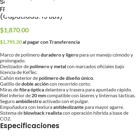
Secundaria PMR30 CO2 Gas Blowback 450
FPS SOCOM Gear x KelTec para Airsoft
(Capacidad: 15 BBs)
$
1,870.00
$
1,795.20
al pagar con Transferencia
Marco de polímero
duradero y ligero
para un manejo cómodo y
prolongado.
Deslizador de
polímero y metal
con marcados oficiales bajo
licencia de KelTec.
Cañón exterior de
polímero de diseño único
.
Gatillo de
doble acción
con recorrido corto.
Miras de
fibra óptica
delantera y trasera para apuntado rápido.
Riel inferior de
20 mm
compatible con láseres y linternas tácticas.
Seguro
ambidiestro
activado con el pulgar.
Empuñadura con textura
antideslizante
para mayor agarre.
Sistema de
blowback realista
con operación híbrida a base de
CO2.
Especificaciones