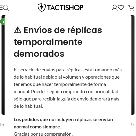
NUEVO
⚠️ Envíos de réplicas
temporalmente
demorados
El servicio de envíos para réplicas está tomando más
de lo habitual debido al volumen y operaciones que
tenemos que hacer temporalmente de forma
manual. Puedes seguir comprando con normalidad,
sólo que para recibir la guía de envío demorará más
de lo habitual.
Los pedidos que no incluyen réplicas se envían
Inicio
/
Réplicas
/
Réplicas de Gas (GBB/NBB)
/
Pistolas (GBB/NBB)
normal como siempre.
Gracias por su comprensión.