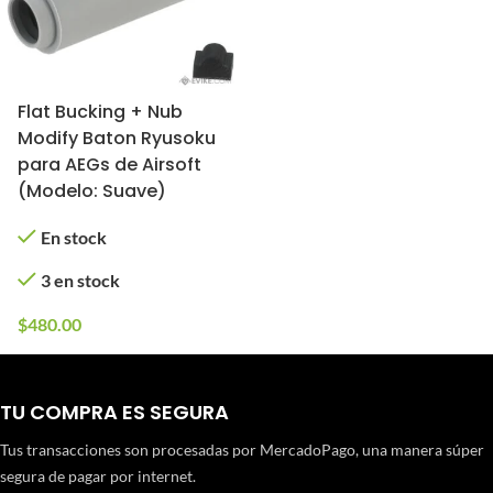
Flat Bucking + Nub
Modify Baton Ryusoku
para AEGs de Airsoft
(Modelo: Suave)
En stock
3 en stock
$
480.00
TU COMPRA ES SEGURA
Tus transacciones son procesadas por MercadoPago, una manera súper
segura de pagar por internet.