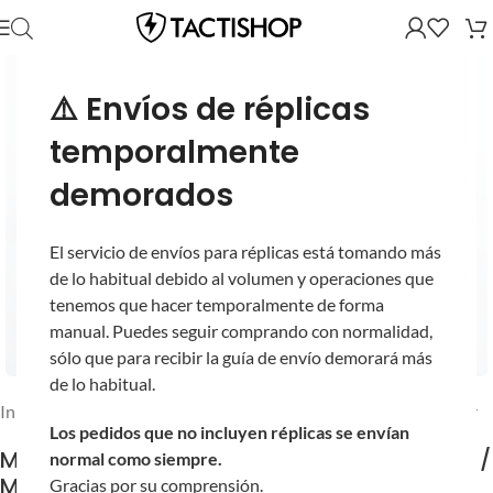
⚠️ Envíos de réplicas
temporalmente
demorados
El servicio de envíos para réplicas está tomando más
de lo habitual debido al volumen y operaciones que
tenemos que hacer temporalmente de forma
manual. Puedes seguir comprando con normalidad,
sólo que para recibir la guía de envío demorará más
de lo habitual.
Inicio
/
Partes y Accesorios
/
Partes Externas
/
Partes del Receptor
Los pedidos que no incluyen réplicas se envían
Mag Catch WE-Tech para Réplicas AEG M4 /
normal como siempre.
M16 de Airsoft
Gracias por su comprensión.