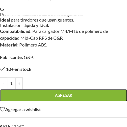
Construcción de polímero ABS de
alta calidad.
Permite un
acceso rápido
a los cargadores.
Ideal
para tiradores que usan guantes.
Instalación
rápida y fácil.
Compatibilidad:
Para cargador M4/M16 de polímero de
capacidad Mid-Cap RPS de G&P.
Material:
Polímero ABS.
Fabricante:
G&P.
10+ en stock
-
+
AGREGAR
Agregar a wishlist
SKU:
47367