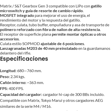
Matrix / S&T Gearbox Gen 3 compatible con LiPo con
gatillo
microswitch y guía de resorte de cambio rápido
.
MOSFET integrado
para mejorar el uso de energía, el
rendimiento del motor y la respuesta del gatillo.
Receptor, culata, tubo buffer, empuñadura y asa de transporte de
polímero reforzado con fibra de nailon de alta resistencia
.
El receptor de superficie plana
permite montar ópticas u otros
accesorios
.
Culata estilo SOPMOD
ajustable de 6 posiciones
.
Lanzagranadas M203 de 40 mm preinstalado
en la guardamanos
delantero del rifle.
Especificaciones
Longitud:
680—760 mm.
Peso:
2.34 kgs.
Cañón interno:
~363 mm.
FPS:
400 FPS.
Capacidad del cargador:
cargador hi-cap de 300 BBs incluido.
Compatible con Matrix, Tokyo Marui y otros cargadores AEG
similares de la serie M4 / M16.