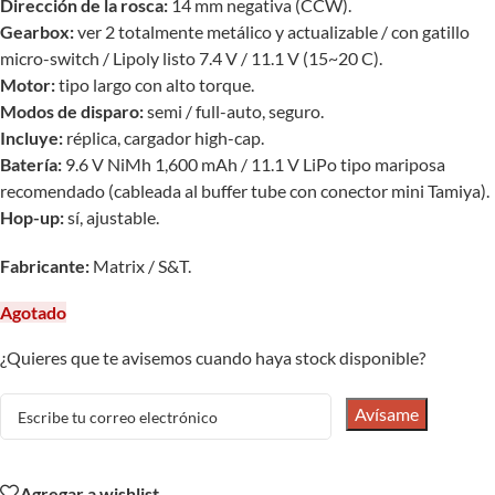
Dirección de la rosca:
14 mm negativa (CCW).
Gearbox:
ver 2 totalmente metálico y actualizable / con gatillo
micro-switch / Lipoly listo 7.4 V / 11.1 V (15~20 C).
Motor:
tipo largo con alto torque.
Modos de disparo:
semi / full-auto, seguro.
Incluye:
réplica, cargador high-cap.
Batería:
9.6 V NiMh 1,600 mAh / 11.1 V LiPo tipo mariposa
recomendado (cableada al buffer tube con conector mini Tamiya).
Hop-up:
sí, ajustable.
Fabricante:
Matrix / S&T.
Agotado
¿Quieres que te avisemos cuando haya stock disponible?
Avísame
Agregar a wishlist