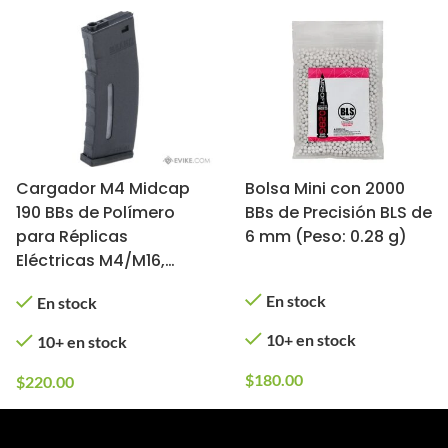
Cargador M4 Midcap
Bolsa Mini con 2000
190 BBs de Polímero
BBs de Precisión BLS de
para Réplicas
6 mm (Peso: 0.28 g)
Eléctricas M4/M16,
BAMF Evike (Color:
En stock
En stock
Negro)
10+ en stock
10+ en stock
$
180.00
$
220.00