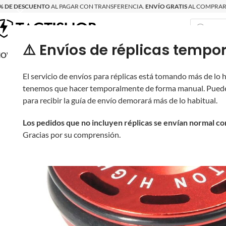
% DE DESCUENTO
AL PAGAR CON TRANSFERENCIA.
ENVÍO GRATIS
AL COMPRAR 
⚠️ Envíos de réplicas tem
RECIÉN LLEGAD
OVRITSCH
RÉPLICAS
PARTES Y ACCESORIOS
EQUIPO
PRODUCT
El servicio de envíos para réplicas está tomando más de lo
tenemos que hacer temporalmente de forma manual. Puede
para recibir la guía de envío demorará más de lo habitual.
Los pedidos que no incluyen réplicas se envían normal c
Gracias por su comprensión.