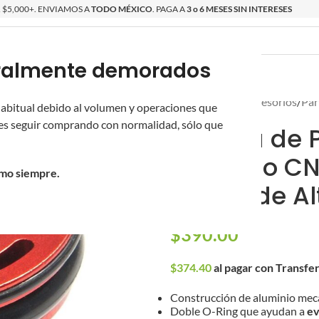
$5,000+. ENVIAMOS A
TODO MÉXICO
. PAGA A
3 o 6 MESES SIN INTERESES
poralmente demorados
O
ÉPICAS
OS NUEVOS
PROMOCIONES
Inicio
/
Partes y Accesorios
/
Par
 habitual debido al volumen y operaciones que
s seguir comprando con normalidad, sólo que
Cabeza de P
Aluminio CN
omo siempre.
Balero de A
$
390.00
$
374.40
al pagar con Transfe
Construcción de aluminio me
Doble O-Ring que ayudan a
ev