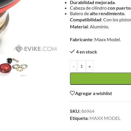
Durabilidad mejorada
.
Cabeza de cilindro
con puerto
Balero de
alto rendimiento
.
Compatibilidad
: Con los pist
Material
: Aluminio.
Fabricante
: Maxx Model.
4 en stock
-
+
Agregar a wishlist
SKU:
86964
Etiqueta:
MAXX MODEL