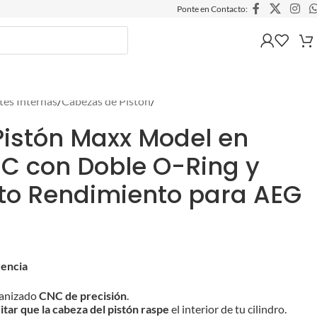
Ponte en Contacto:
tes Internas
/
Cabezas de Pistón
/
istón Maxx Model en
C con Doble O-Ring y
lto Rendimiento para AEG
rencia
canizado
CNC de precisión
.
itar que la cabeza del pistón raspe
el interior de tu cilindro.