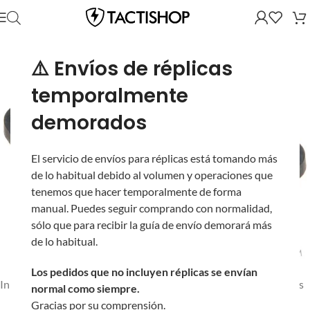
⚠️ Envíos de réplicas
temporalmente
demorados
El servicio de envíos para réplicas está tomando más
de lo habitual debido al volumen y operaciones que
tenemos que hacer temporalmente de forma
manual. Puedes seguir comprando con normalidad,
sólo que para recibir la guía de envío demorará más
de lo habitual.
Los pedidos que no incluyen réplicas se envían
Inicio
/
Partes y Accesorios
/
Partes Internas
/
Empaques y O-Rings
normal como siempre.
Gracias por su comprensión.