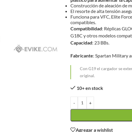
Construcción de aleación de m
El resorte de alta tensión aseg
Funciona para VFC, Elite For
compatibles.
Compatibilidad
: Réplicas GLO
G18C y otros modelos compati
Capacidad
: 23 BBs.
Fabricante
: Spartan Military
Con G19 el cargador se exte
original.
10+ en stock
-
+
Agregar a wishlist