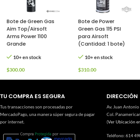
Bote de Green Gas
Bote de Power
Aim Top/Airsoft
Green Gas 115 PSI
Arms Power 1100
para Airsoft
Grande
(Cantidad: 1 bote)
10+ en stock
10+ en stock
$
300.00
$
310.00
TU COMPRA ES SEGURA
DIRECCIÓN
Tus transacciones son procesadas por
Av. Juan Antonio
MercadoPago, una manera súper segura de pagar
Col. Panamerican
por internet.
(
Ver Ubicación e
Teléfono
:
614 49