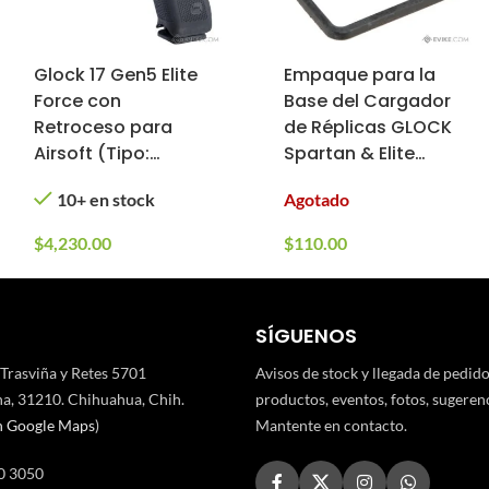
Glock 17 Gen5 Elite
Empaque para la
Force con
Base del Cargador
Retroceso para
de Réplicas GLOCK
Airsoft (Tipo:
Spartan & Elite
Green Gas, Color:
Force VFC de
10+ en stock
Agotado
Negro)
Airsoft
$
4,230.00
$
110.00
SÍGUENOS
 Trasviña y Retes 5701
Avisos de stock y llegada de pedid
a, 31210. Chihuahua, Chih.
productos, eventos, fotos, sugerenci
n Google Maps
)
Mantente en contacto.
0 3050