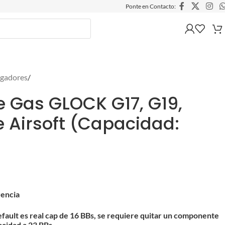
Ponte en Contacto:
gadores
/
 Gas GLOCK G17, G19,
 Airsoft (Capacidad:
rencia
fault es real cap de 16 BBs, se requiere quitar un componente
acidad a 23 BBs.