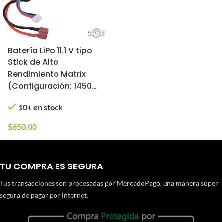
Batería LiPo 11.1 V tipo
Stick de Alto
Rendimiento Matrix
(Configuración: 1450
mAh / 20C / Deans)
10+ en stock
$
650.00
TU COMPRA ES SEGURA
Tus transacciones son procesadas por MercadoPago, una manera súper
segura de pagar por internet.