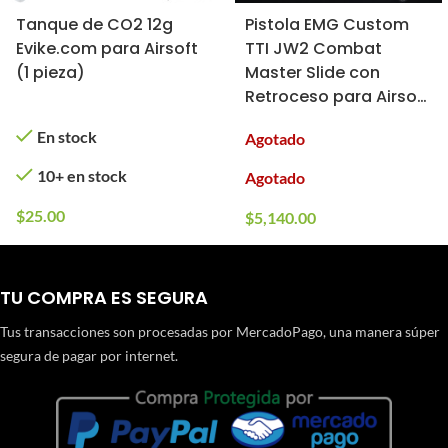
Tanque de CO2 12g
Pistola EMG Custom
Evike.com para Airsoft
TTI JW2 Combat
(1 pieza)
Master Slide con
Retroceso para Airsoft
(Tipo: CO2, Color:
En stock
Agotado
Negro)
10+ en stock
Agotado
$
25.00
$
5,140.00
TU COMPRA ES SEGURA
Tus transacciones son procesadas por MercadoPago, una manera súper
segura de pagar por internet.