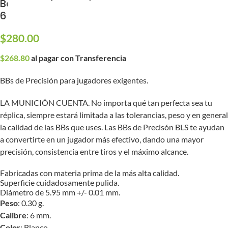
Bolsa Mini con 2000 BBs de Precisión BLS de
6 mm (Peso: 0.30 g)
$
280.00
$
268.80
al pagar con Transferencia
BBs de Precisión para jugadores exigentes.
LA MUNICIÓN CUENTA. No importa qué tan perfecta sea tu
réplica, siempre estará limitada a las tolerancias, peso y en general
la calidad de las BBs que uses. Las BBs de Precisón BLS te ayudan
a convertirte en un jugador más efectivo, dando una mayor
precisión, consistencia entre tiros y el máximo alcance.
Fabricadas con materia prima de la más alta calidad.
Superficie cuidadosamente pulida.
Diámetro de 5.95 mm +/- 0.01 mm.
Peso
: 0.30 g.
Calibre
: 6 mm.
Color
: Blanco.