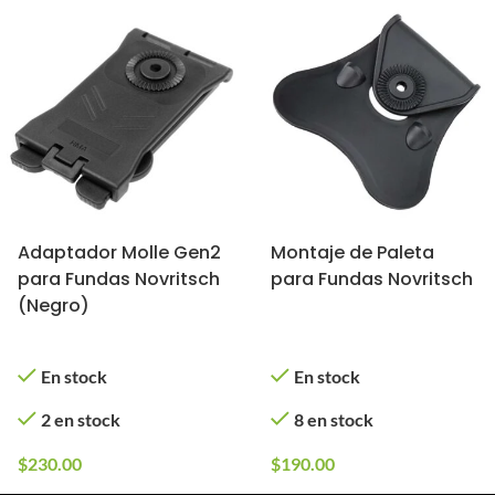
Adaptador Molle Gen2
Montaje de Paleta
para Fundas Novritsch
para Fundas Novritsch
(Negro)
En stock
En stock
2 en stock
8 en stock
$
230.00
$
190.00