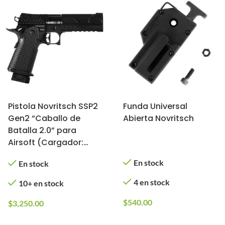
Pistola Novritsch SSP2
Funda Universal
Gen2 “Caballo de
Abierta Novritsch
Batalla 2.0” para
Airsoft (Cargador:
Gas)
En stock
En stock
4 en stock
10+ en stock
$
540.00
$
3,250.00